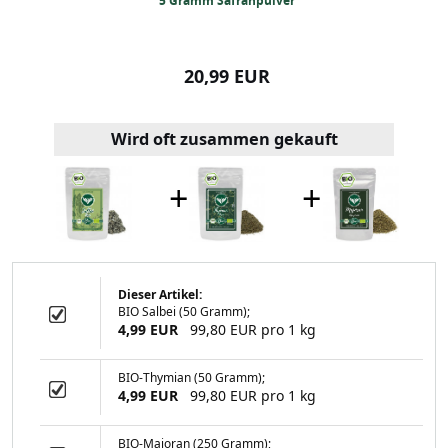
ganz (50 Gramm)
5 Gramm Safranpulver
BIO-Kurkumapu
99 EUR
20,99 EUR
3,99
Wird oft zusammen gekauft
+
+
Dieser Artikel:
BIO Salbei (50 Gramm);
Safranpulver
4,99 EUR
99,80 EUR pro 1 kg
BIO-Thymian (50 Gramm);
4,99 EUR
99,80 EUR pro 1 kg
99 EUR
BIO-Majoran (250 Gramm);