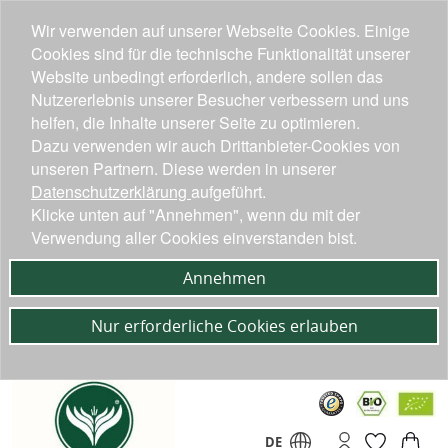
Wir verwenden auf unserer Webseite Cookies. Einige
Cookies sind für die technische Funktionalität unserer
Website unbedingt erforderlich, andere sollen das
Nutzererlebnis unserer Besucher verbessern und uns
helfen, die Inhalte unserer Seite zu optimieren.
Dazu verwenden wir auch Drittanbieter-Cookies von
unseren Partnern. Diese werden in unserer
Datenschutzerklärung
aufgeführt.
Klicke unten auf "Annehmen", wenn du mit der
Verwendung aller Cookies einverstanden bist.
Annehmen
Nur erforderliche Cookies erlauben
DE