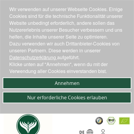
Wir verwenden auf unserer Webseite Cookies. Einige
Cookies sind für die technische Funktionalität unserer
Website unbedingt erforderlich, andere sollen das
Nutzererlebnis unserer Besucher verbessern und uns
helfen, die Inhalte unserer Seite zu optimieren.
Dazu verwenden wir auch Drittanbieter-Cookies von
unseren Partnern. Diese werden in unserer
Datenschutzerklärung
aufgeführt.
Klicke unten auf "Annehmen", wenn du mit der
Verwendung aller Cookies einverstanden bist.
Annehmen
Nur erforderliche Cookies erlauben
DE