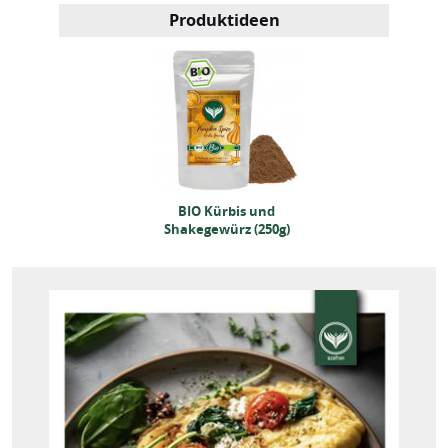
Produktideen
BIO Kürbis und
BIO Kürbis und
akegewürz (250g)
Shakegewürz (250g)
BIO Kürbis und