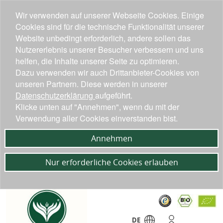
Wir verwenden auf unserer Webseite Cookies. Einige
Cookies sind für die technische Funktionalität unserer
Website unbedingt erforderlich, andere sollen das
Nutzererlebnis unserer Besucher verbessern und uns
helfen, die Inhalte unserer Seite zu optimieren.
Dazu verwenden wir auch Drittanbieter-Cookies von
unseren Partnern. Diese werden in unserer
Datenschutzerklärung
aufgeführt.
Klicke unten auf "Annehmen", wenn du mit der
Verwendung aller Cookies einverstanden bist.
Annehmen
Nur erforderliche Cookies erlauben
DE