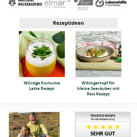
Rezeptideen
pt
Kl
Würzige Kurkuma
Wikingertopf für
Latte Rezept
kleine Seeräuber mit
Reis Rezept