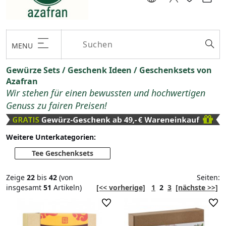
MENU
Gewürze Sets / Geschenk Ideen / Geschenksets von
Azafran
Wir stehen für einen bewussten und hochwertigen
Genuss zu fairen Preisen!
Weitere Unterkategorien:
Tee Geschenksets
Zeige
22
bis
42
(von
Seiten:
insgesamt
51
Artikeln)
[<< vorherige]
1
2
3
[nächste >>]