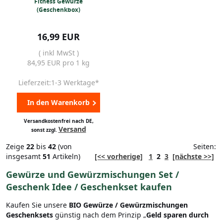
Fitness Gewürze
(Geschenkbox)
16,99 EUR
( inkl MwSt )
84,95 EUR pro 1 kg
Lieferzeit:1-3 Werktage*
In den Warenkorb
Versandkostenfrei nach DE,
Versand
sonst zzgl.
Zeige
22
bis
42
(von
Seiten:
insgesamt
51
Artikeln)
[<< vorherige]
1
2
3
[nächste >>]
Gewürze und Gewürzmischungen Set /
Geschenk Idee / Geschenkset kaufen
Kaufen Sie unsere
BIO Gewürze / Gewürzmischungen
Geschenksets
günstig nach dem Prinzip „
Geld sparen durch