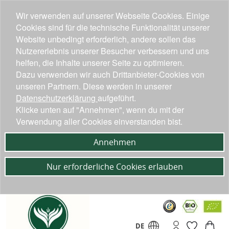
Wir verwenden auf unserer Webseite Cookies. Einige
Cookies sind für die technische Funktionalität unserer
Website unbedingt erforderlich, andere sollen das
Nutzererlebnis unserer Besucher verbessern und uns
helfen, die Inhalte unserer Seite zu optimieren.
Dazu verwenden wir auch Drittanbieter-Cookies von
unseren Partnern. Diese werden in unserer
Datenschutzerklärung
aufgeführt.
Klicke unten auf "Annehmen", wenn du mit der
Verwendung aller Cookies einverstanden bist.
Annehmen
Nur erforderliche Cookies erlauben
DE