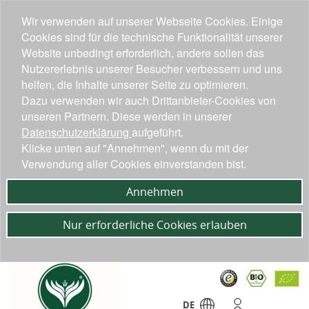
Wir verwenden auf unserer Webseite Cookies. Einige
Cookies sind für die technische Funktionalität unserer
Website unbedingt erforderlich, andere sollen das
Nutzererlebnis unserer Besucher verbessern und uns
helfen, die Inhalte unserer Seite zu optimieren.
Dazu verwenden wir auch Drittanbieter-Cookies von
unseren Partnern. Diese werden in unserer
Datenschutzerklärung
aufgeführt.
Klicke unten auf "Annehmen", wenn du mit der
Verwendung aller Cookies einverstanden bist.
Annehmen
Nur erforderliche Cookies erlauben
DE