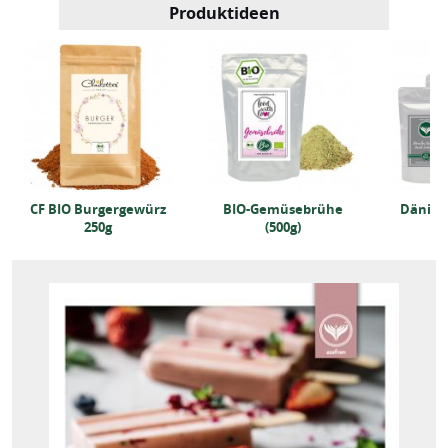
Produktideen
CF BIO Burgergewürz
BIO-Gemüsebrühe
Dänisc
250g
(500g)