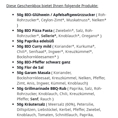
Diese Geschenkbox bietet Ihnen folgende Produkte:
50g BIO-Glühwein / Apfelsaftgewürzzucker
(
Roh-
Rohrzucker*, Ceylon-Zimt*, Muskatnuss*, Nelken*
)
50g BIO Pizza Pasta
(
Zwiebeln*, Salz, Roh-
Rohrzucker*,
Sellerie*,
Knoblauch*, Oregano*
)
50g Paprika edelsüß
50g BIO Curry mild
(
Koriander*, Kurkuma*,
Chili*, Senfsaat*, Ingwer*, Kreuzkümmel*,
Bockshornkleesamen*
)
50g BIO-Pfeffer schwarz ganz
50g Flor de Sal
50g Garam Masala
(
Koriander,
Bockshornkleesaat, Kreuzkümmel, Nelken, Pfeffer,
Zimt, Anis, Ingwer, Kümmel, Knoblauch
)
50g Grillmarinade BBQ-Rub
(
Paprika, Salz, Roh-
Rohrzucker, Knoblauch, Chili, Kreuzkümmel,
Pfeffer,
Senf
, Rauch
)
50g Kräutersalz
(
Meersalz (60%), Petersilie,
Dillspitzen, Liebstöckel, Kerbel, Pfeffer, Zwiebel,
Knoblauch, Tomaten, Schnittlauch, Paprika,