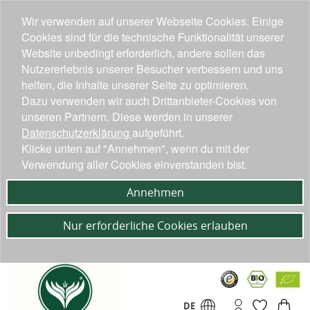
Wir verwenden auf unserer Webseite Cookies. Einige
Cookies sind für die technische Funktionalität unserer
Website unbedingt erforderlich, andere sollen das
Nutzererlebnis unserer Besucher verbessern und uns
helfen, die Inhalte unserer Seite zu optimieren.
Dazu verwenden wir auch Drittanbieter-Cookies von
unseren Partnern. Diese werden in unserer
Datenschutzerklärung
aufgeführt.
Klicke unten auf "Annehmen", wenn du mit der
Verwendung aller Cookies einverstanden bist.
Annehmen
Nur erforderliche Cookies erlauben
DE