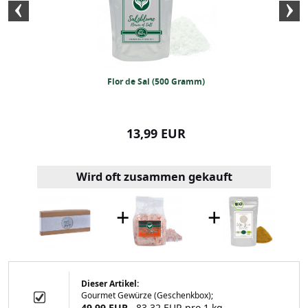
Allrounder (50g)
Flor de Sal (500 Gramm)
Veggie Gewürze
99 EUR
13,99 EUR
16,99
Wird oft zusammen gekauft
+
+
Dieser Artikel:
Gourmet Gewürze (Geschenkbox);
al (500 Gramm)
49,99 EUR
83,32 EUR pro 1 kg