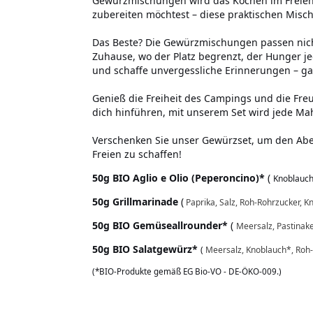
Gewürzmischungen wird das Kochen im Freien z
zubereiten möchtest – diese praktischen Misc
Das Beste? Die Gewürzmischungen passen nich
Zuhause, wo der Platz begrenzt, der Hunger je
und schaffe unvergessliche Erinnerungen – gan
Genieß die Freiheit des Campings und die Fr
dich hinführen, mit unserem Set wird jede Ma
Verschenken Sie unser Gewürzset, um den Abe
Freien zu schaffen!
50g BIO Aglio e Olio (Peperoncino)*
(
Knoblauch*
50g Grillmarinade
(
Paprika, Salz, Roh-Rohrzucker, K
50g BIO Gemüseallrounder*
(
Meersalz, Pastinake
50g BIO Salatgewürz*
(
Meersalz, Knoblauch*, Roh-
(*BIO-Produkte gemäß EG Bio-VO - DE-ÖKO-009.)