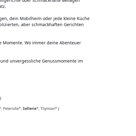
illgerichte oder schmackhafte Beilagen
tz.
en, dein Mobilheim oder jede kleine Küche
plizierten, aber schmackhaften Gerichten
che Momente. Wo immer deine Abenteuer
en und unvergessliche Genussmomente im
)
 Petersilie*,
Sellerie
*, Thymian*
)