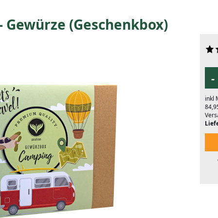
- Gewürze (Geschenkbox)
-
inkl
84,9
Vers
Liefe