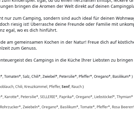
um Kinderspiel. Egal, ob du einen herzhaften Eintopf, leckere Gr
hungen bringen die Aromen der Welt direkt auf deinen Campingpla
t nur zum Camping, sondern sind auch ideal für deinen Wohnwag
doch riesig ist! Überrasche deine Freunde oder Familie mit unkom
z egal, wo es dich hinführt.
eude am gemeinsamen Kochen in der Natur! Freue dich auf köstli
hlzeit zum Genuss.
nteuergeist des Campings in die Küche Ihrer Liebsten zu bring
, Tomaten*, Salz, Chili*, Zwiebel*, Petersilie*, Pfeffer*, Oregano*, Basilikum* )
noblauch, Chili, Kreuzkümmel, Pfeffer,
Senf
, Rauch
)
*, Karotte*, Petersilie*, SELLERIE*, Paprika*, Oregano*, Liebstöckel*, Thymian*
Rohrzucker*, Zwiebeln*, Oregano*, Basilikum*, Tomate*, Pfeffer*, Rosa Beeren*,