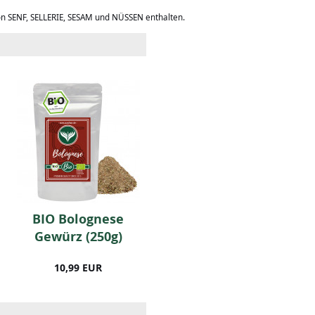
on SENF, SELLERIE, SESAM und NÜSSEN enthalten.
BIO Bolognese
FWL BIO Currypulver
Gewürz (250g)
(mild) 250 Gramm
10,99 EUR
10,99 EUR