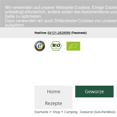
Wir verwenden auf unserer Webseite Cookies. Einige Cookies
unbedingt erforderlich, andere sollen das Nutzererlebnis un
Seite zu optimieren.
Dazu verwenden wir auch Drittanbieter-Cookies von unseren
aufgeführt.
Klicke unten auf "Annehmen", wenn du mit der Verwendung a
Hotline:
04121-2629590
(Festnetz)
Home
Gewürze
Rezepte
>
>
Startseite
Shop
Camping - Gewürze (Geschenkbox)