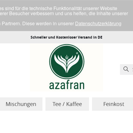
 sind für die technische Funktionalität unserer Website
serer Besucher verbessern und uns helfen, die Inhalte unserer
 Partnern. Diese werden in unserer
Datenschutzerklärung
ller Cookies einverstanden bist.
Schneller und Kostenloser Versand in DE
Mischungen
Tee / Kaffee
Feinkost