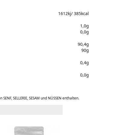
1612kj/ 385kcal
1,0g
0,0g
90,4g
90g
0,4g
0,0g
on SENF, SELLERIE, SESAM und NÜSSEN enthalten.