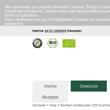
Wir verwenden auf unserer Webseite Cookies. Einige Cookies
unbedingt erforderlich, andere sollen das Nutzererlebnis un
Seite zu optimieren.
Dazu verwenden wir auch Drittanbieter-Cookies von unseren
aufgeführt.
Klicke unten auf "Annehmen", wenn du mit der Verwendung a
Hotline:
04121-2629590
(Festnetz)
Home
Gewürze
Rezepte
>
>
Startseite
Shop
Bourbon Vanillezucker (250 Gramm