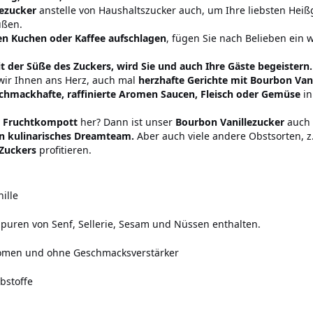
lezucker
anstelle von Haushaltszucker auch, um Ihre liebsten Hei
üßen.
en Kuchen oder Kaffee aufschlagen
, fügen Sie nach Belieben ein
t der Süße des Zuckers, wird Sie und auch Ihre Gäste begeistern.
wir Ihnen ans Herz, auch mal
herzhafte Gerichte mit Bourbon Vani
chmackhafte, raffinierte Aromen Saucen, Fleisch oder Gemüse
in
 Fruchtkompott
her? Dann ist unser
Bourbon Vanillezucker
auch h
in kulinarisches Dreamteam.
Aber auch viele andere Obstsorten, 
Zuckers
profitieren.
ille
Spuren von Senf, Sellerie, Sesam und Nüssen enthalten.
romen und ohne Geschmacksverstärker
bstoffe