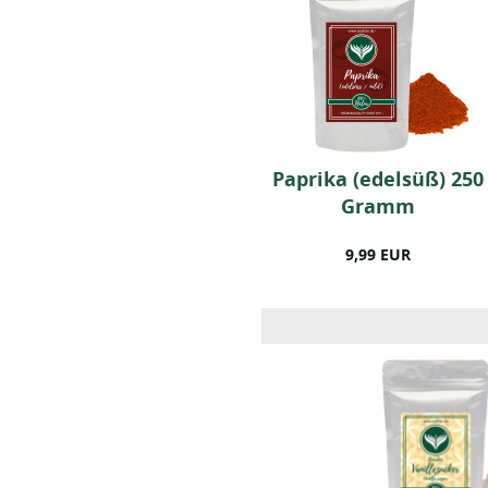
Umami Alleswürzer
Paprika (edelsüß) 250
Pulver (250g)
Gramm
9,99 EUR
9,99 EUR