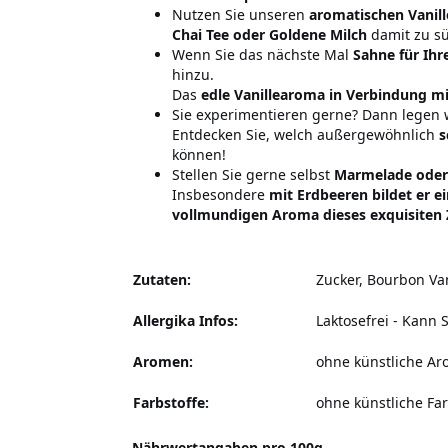
Nutzen Sie unseren
aromatischen Vanil
Chai Tee oder Goldene Milch
damit zu s
Wenn Sie das nächste Mal
Sahne für Ihr
hinzu.
Das
edle Vanillearoma in Verbindung mi
Sie experimentieren gerne? Dann legen 
Entdecken Sie, welch außergewöhnlich
s
können!
Stellen Sie gerne selbst
Marmelade oder
Insbesondere
mit Erdbeeren bildet er e
vollmundigen Aroma dieses exquisiten 
Zutaten:
Zucker, Bourbon Van
Allergika Infos:
Laktosefrei - Kann 
Aromen:
ohne künstliche A
Farbstoffe:
ohne künstliche Far
Nährwertangaben pro 100g