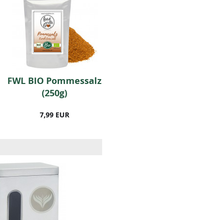
FWL BIO Pommessalz
BIO Oat / Porridge
(250g)
Gewürz (50g)
7,99 EUR
5,99 EUR