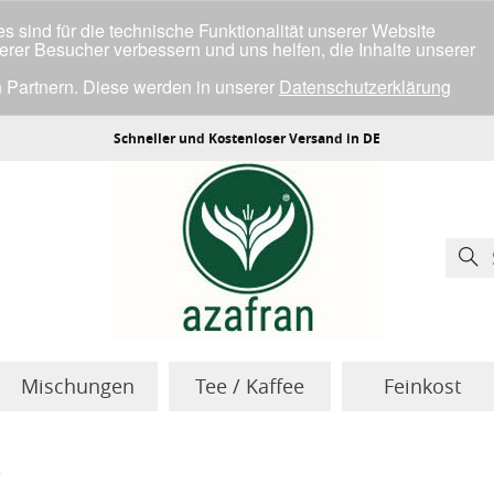
 sind für die technische Funktionalität unserer Website
serer Besucher verbessern und uns helfen, die Inhalte unserer
 Partnern. Diese werden in unserer
Datenschutzerklärung
ller Cookies einverstanden bist.
Schneller und Kostenloser Versand in DE
Mischungen
Tee / Kaffee
Feinkost
)