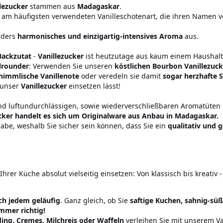
llezucker
stammen aus
Madagaskar
.
 am häufigsten verwendeten Vanilleschotenart, die ihren Namen v
nders
harmonisches und einzigartig-intensives Aroma
aus.
Backzutat
-
Vanillezucker
ist heutzutage aus kaum einem Hausha
lrounder
: Verwenden Sie unseren
köstlichen Bourbon Vanillezuck
 himmlische Vanillenote
oder veredeln sie damit
sogar herzhafte S
h unser
Vanillezucker
einsetzen lässt!
und luftundurchlässigen, sowie wiederverschließbaren Aromatüten 
ucker handelt es sich um Originalware aus Anbau in Madagaskar.
gabe, weshalb Sie sicher sein können, dass Sie ein
qualitativ und 
hrer Küche absolut vielseitig einsetzen: Von klassisch bis kreativ -
ich jedem geläufig
. Ganz gleich, ob Sie
saftige Kuchen, sahnig-sü
immer richtig!
ing, Cremes, Milchreis oder Waffeln
verleihen Sie mit unserem Va