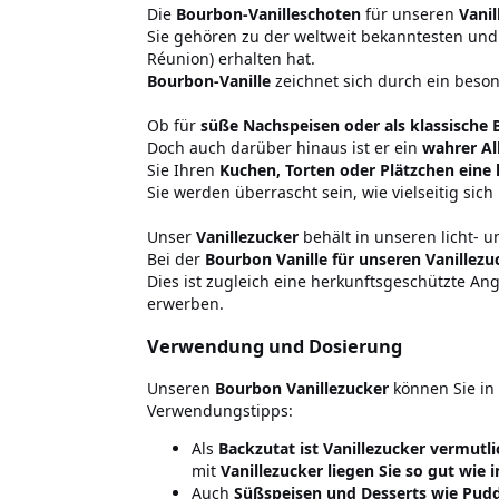
Die
Bourbon-Vanilleschoten
für unseren
Vani
Sie gehören zu der weltweit bekanntesten und
Réunion) erhalten hat.
Bourbon-Vanille
zeichnet sich durch ein beso
Ob für
süße Nachspeisen oder als klassische 
Doch auch darüber hinaus ist er ein
wahrer Al
Sie Ihren
Kuchen, Torten oder Plätzchen eine
Sie werden überrascht sein, wie vielseitig sic
Unser
Vanillezucker
behält in unseren licht- 
Bei der
Bourbon Vanille für unseren Vanillez
Dies ist zugleich eine herkunftsgeschützte An
erwerben.
Verwendung und Dosierung
Unseren
Bourbon Vanillezucker
können Sie in I
Verwendungstipps:
Als
Backzutat ist Vanillezucker vermutl
mit
Vanillezucker liegen Sie so gut wie 
Auch
Süßspeisen und Desserts wie Pudd