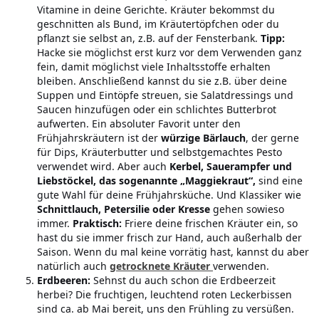
Vitamine in deine Gerichte. Kräuter bekommst du
geschnitten als Bund, im Kräutertöpfchen oder du
pflanzt sie selbst an, z.B. auf der Fensterbank.
Tipp:
Hacke sie möglichst erst kurz vor dem Verwenden ganz
fein, damit möglichst viele Inhaltsstoffe erhalten
bleiben. Anschließend kannst du sie z.B. über deine
Suppen und Eintöpfe streuen, sie Salatdressings und
Saucen hinzufügen oder ein schlichtes Butterbrot
aufwerten. Ein absoluter Favorit unter den
Frühjahrskräutern ist der
würzige Bärlauch
, der gerne
für Dips, Kräuterbutter und selbstgemachtes Pesto
verwendet wird. Aber auch
Kerbel, Sauerampfer und
Liebstöckel, das sogenannte „Maggiekraut“,
sind eine
gute Wahl für deine Frühjahrsküche. Und Klassiker wie
Schnittlauch, Petersilie oder Kresse
gehen sowieso
immer.
Praktisch:
Friere deine frischen Kräuter ein, so
hast du sie immer frisch zur Hand, auch außerhalb der
Saison. Wenn du mal keine vorrätig hast, kannst du aber
natürlich auch
getrocknete Kräuter
verwenden.
Erdbeeren:
Sehnst du auch schon die Erdbeerzeit
herbei? Die fruchtigen, leuchtend roten Leckerbissen
sind ca. ab Mai bereit, uns den Frühling zu versüßen.