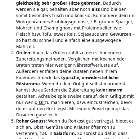
gleichzeitig sehr großer Hitze gebraten.
Dadurch
werden sie gar, behalten aber noch
Biss
und bleiben
somit besonders frisch und knackig. Kombiniere dein im
Wok gebratenes Frühlingsgemüse, z.B. grünen Spargel,
Möhren und Champignons mit Proteinquellen wie
Fleisch bzw. Tofu, etwas Reis, Sojasauce und
Gewürzen
–
so hast du schnell und einfach eine ausgewogene
Mahlzeit.
Grillen:
Auch das Grillen zählt zu den schonenden
Zubereitungsmethoden. Verglichen mit Kochen oder
Braten treten hier weniger Nährstoffverluste auf.
Außerdem entfalten deine Zutaten neben ihrem
Eigengeschmack das
typische, unwiderstehliche
Röstaroma.
Wenn du dein Grillgut selbst marinierst,
kannst du außerdem die Zubereitung
kalorienarm
gestalten. Achte beispielsweise darauf, dein Grillgut mit
nur wenig
Öl
zu marinieren, bzw. einzustreichen, bevor
du es auf den Rost legst. Mit einem Pinsel gelingt das
Dosieren ganz leicht.
Roher Genuss:
Wenn du Rohkost gut verträgst, bietet es
sich an, Obst, Gemüse und Kräuter öfter roh zu
verzehren, z.B. in
Salatform.
So sorgst du dafür, dass