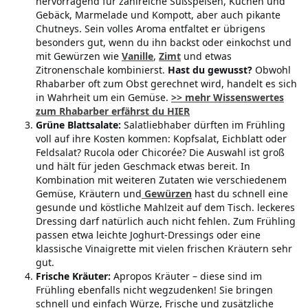
hervorragend für zahlreiche Süßspeisen, Kuchen und
Gebäck, Marmelade und Kompott, aber auch pikante
Chutneys. Sein volles Aroma entfaltet er übrigens
besonders gut, wenn du ihn backst oder einkochst und
mit Gewürzen wie
Vanille
,
Zimt
und etwas
Zitronenschale kombinierst.
Hast du gewusst?
Obwohl
Rhabarber oft zum Obst gerechnet wird, handelt es sich
in Wahrheit um ein Gemüse.
>> mehr Wissenswertes
zum Rhabarber erfährst du HIER
Grüne Blattsalate:
Salatliebhaber dürften im Frühling
voll auf ihre Kosten kommen: Kopfsalat, Eichblatt oder
Feldsalat? Rucola oder Chicorée? Die Auswahl ist groß
und hält für jeden Geschmack etwas bereit. In
Kombination mit weiteren Zutaten wie verschiedenem
Gemüse, Kräutern und
Gewürzen
hast du schnell eine
gesunde und köstliche Mahlzeit auf dem Tisch. leckeres
Dressing darf natürlich auch nicht fehlen. Zum Frühling
passen etwa leichte Joghurt-Dressings oder eine
klassische Vinaigrette mit vielen frischen Kräutern sehr
gut.
Frische Kräuter:
Apropos Kräuter – diese sind im
Frühling ebenfalls nicht wegzudenken! Sie bringen
schnell und einfach Würze, Frische und zusätzliche