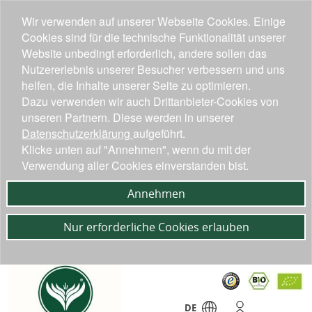
Wir verwenden auf unserer Webseite Cookies. Einige
Cookies sind für die technische Funktionalität unserer
Website unbedingt erforderlich, andere sollen das
Nutzererlebnis unserer Besucher verbessern und uns
helfen, die Inhalte unserer Seite zu optimieren.
Dazu verwenden wir auch Drittanbieter-Cookies von
unseren Partnern. Diese werden in unserer
Datenschutzerklärung
aufgeführt.
Klicke unten auf "Annehmen", wenn du mit der
Verwendung aller Cookies einverstanden bist.
Annehmen
Nur erforderliche Cookies erlauben
DE