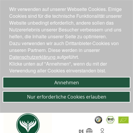
Wir verwenden auf unserer Webseite Cookies. Einige
Cookies sind für die technische Funktionalität unserer
Website unbedingt erforderlich, andere sollen das
Nutzererlebnis unserer Besucher verbessern und uns
helfen, die Inhalte unserer Seite zu optimieren.
Dazu verwenden wir auch Drittanbieter-Cookies von
unseren Partnern. Diese werden in unserer
Datenschutzerklärung
aufgeführt.
Klicke unten auf "Annehmen", wenn du mit der
Verwendung aller Cookies einverstanden bist.
Annehmen
Nur erforderliche Cookies erlauben
DE