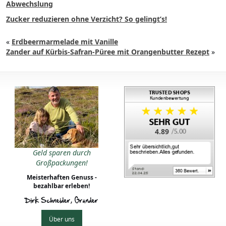
Abwechslung
Zucker reduzieren ohne Verzicht? So gelingt’s!
«
Erdbeermarmelade mit Vanille
Zander auf Kürbis-Safran-Püree mit Orangenbutter Rezept
»
4.89
Geld sparen durch
Großpackungen!
Meisterhaften Genuss -
bezahlbar erleben!
Dirk Schneider, Gründer
Über uns