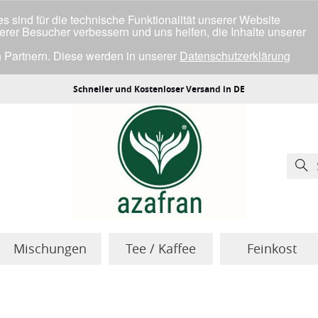
 sind für die technische Funktionalität unserer Website
serer Besucher verbessern und uns helfen, die Inhalte unserer
 Partnern. Diese werden in unserer
Datenschutzerklärung
ller Cookies einverstanden bist.
Schneller und Kostenloser Versand in DE
Mischungen
Tee / Kaffee
Feinkost