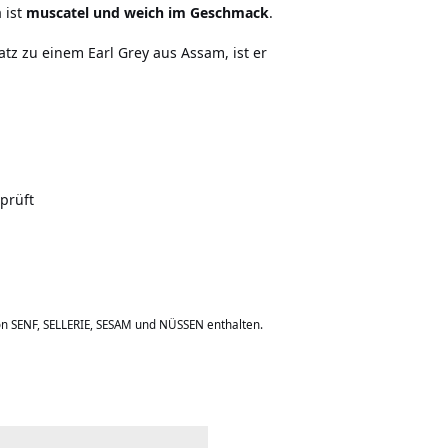
 ist
muscatel und weich im Geschmack
.
tz zu einem Earl Grey aus Assam, ist er
prüft
on SENF, SELLERIE, SESAM und NÜSSEN enthalten.