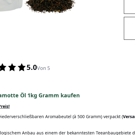
5.0
Von 5
rgamotte Öl 1kg Gramm kaufen
reis!
 wiederverschließbaren Aromabeutel (à 500 Gramm) verpackt (
Versa
iologischem Anbau aus einem der bekanntesten Teeanbaugebiete der