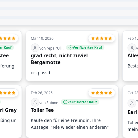
Mar 10, 2026
Feb 1
ter Kauf
Verifizierter Kauf
von repairUli .
v
stee
grad recht, nicht zuviel
Alle
Bergamotte
eferung,
Best
ois passd
Feb 26, 2025
Oct 2
v
Verifizierter Kauf
von Sabine
rl Gray
Toller Tee
Earl
äßing un
Kaufe den für eine Freundin. Ihre
Tolle
Aussage: "Nie wieder einen anderen"
mein