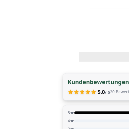
Kundenbewertungen
5.0
20
Bewer
/ 5
5★
4★
3★