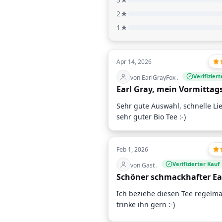
2★
1★
Apr 14, 2026
Verifizier
von EarlGrayFox .
Earl Gray, mein Vormittag
Sehr gute Auswahl, schnelle Li
sehr guter Bio Tee :-)
Feb 1, 2026
Verifizierter Kauf
von Gast .
Schöner schmackhafter Ea
Ich beziehe diesen Tee regelm
trinke ihn gern :-)