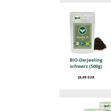
r
BIO-Darjeeling
BIO-Darjeeling
schwarz (1kg)
schwarz (500g)
49,99 EUR
26,99 EUR