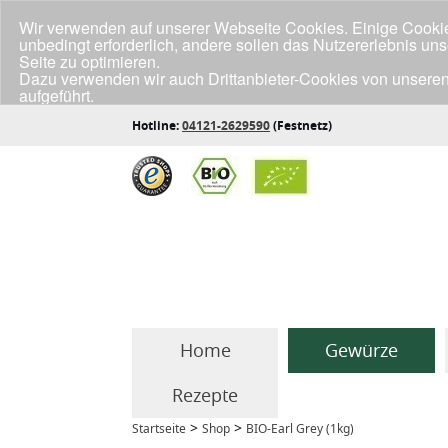
Wir verwenden auf unserer Webseite Cookies. Einige Cookies
unbedingt erforderlich, andere sollen das Nutzererlebnis un
Seite zu optimieren.
Dazu verwenden wir auch Drittanbieter-Cookies von unseren
aufgeführt.
Klicke unten auf "Annehmen", wenn du mit der Verwendung a
Hotline:
04121-2629590
(Festnetz)
Home
Gewürze
Rezepte
>
>
Startseite
Shop
BIO-Earl Grey (1kg)