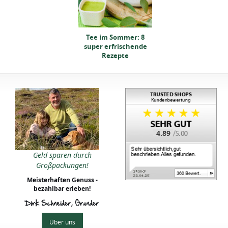
ee im Sommer: 8
Tee im Sommer: 8
per erfrischende
super erfrischende
Rezepte
Rezepte
4.89
ee im Sommer: 8
Geld sparen durch
per erfrischende
Großpackungen!
Rezepte
Meisterhaften Genuss -
bezahlbar erleben!
Dirk Schneider, Gründer
Über uns