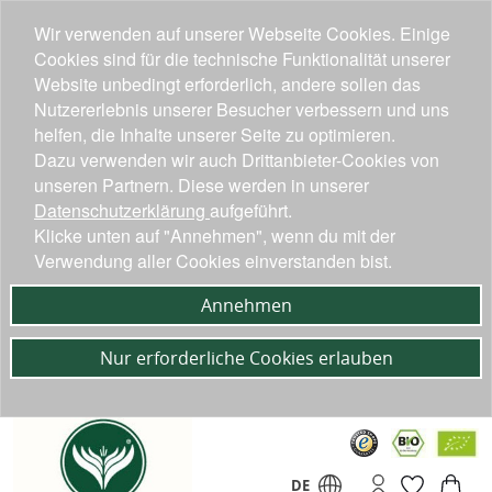
Wir verwenden auf unserer Webseite Cookies. Einige
Cookies sind für die technische Funktionalität unserer
Website unbedingt erforderlich, andere sollen das
Nutzererlebnis unserer Besucher verbessern und uns
helfen, die Inhalte unserer Seite zu optimieren.
Dazu verwenden wir auch Drittanbieter-Cookies von
unseren Partnern. Diese werden in unserer
Datenschutzerklärung
aufgeführt.
Klicke unten auf "Annehmen", wenn du mit der
Verwendung aller Cookies einverstanden bist.
Annehmen
Nur erforderliche Cookies erlauben
DE