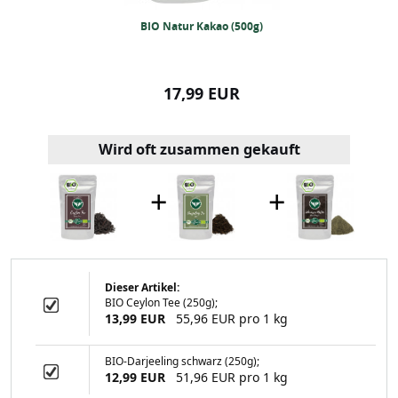
IO-Pfeffer (250
BIO Natur Kakao (500g)
BIO Weißer
ramm)
99 EUR
17,99 EUR
15,99
Wird oft zusammen gekauft
+
+
Dieser Artikel:
BIO Ceylon Tee (250g);
 Kakao (500g)
13,99 EUR
55,96 EUR pro 1 kg
BIO-Darjeeling schwarz (250g);
12,99 EUR
51,96 EUR pro 1 kg
99 EUR