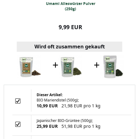
ocken 250 Gramm
Umami Alleswürzer Pulver
BIO-Kurkumapul
(250g)
99 EUR
9,99 EUR
7,99
Wird oft zusammen gekauft
+
+
Dieser Artikel:
BIO Mariendistel (500g);
swürzer Pulver
10,99 EUR
21,98 EUR pro 1 kg
250g)
Japanischer BIO-Grüntee (500g);
25,99 EUR
51,98 EUR pro 1 kg
99 EUR