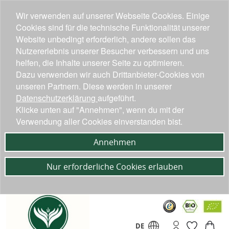
Wir verwenden auf unserer Webseite Cookies. Einige
Cookies sind für die technische Funktionalität unserer
Website unbedingt erforderlich, andere sollen das
Nutzererlebnis unserer Besucher verbessern und uns
helfen, die Inhalte unserer Seite zu optimieren.
Dazu verwenden wir auch Drittanbieter-Cookies von
unseren Partnern. Diese werden in unserer
Datenschutzerklärung
aufgeführt.
Klicke unten auf "Annehmen", wenn du mit der
Verwendung aller Cookies einverstanden bist.
Annehmen
Nur erforderliche Cookies erlauben
DE