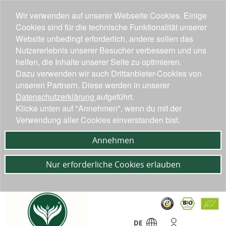
Wir verwenden auf unserer Webseite Cookies. Einige
Cookies sind für die technische Funktionalität unserer
Website unbedingt erforderlich, andere sollen das
Nutzererlebnis unserer Besucher verbessern und uns
helfen, die Inhalte unserer Seite zu optimieren.
Dazu verwenden wir auch Drittanbieter-Cookies von
unseren Partnern. Diese werden in unserer
Datenschutzerklärung
aufgeführt.
Klicke unten auf "Annehmen", wenn du mit der
Verwendung aller Cookies einverstanden bist.
Annehmen
Nur erforderliche Cookies erlauben
DE