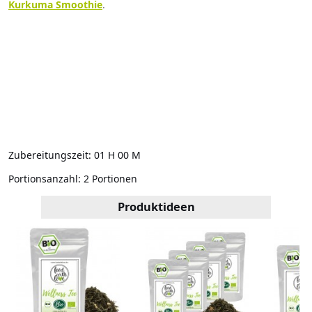
Kurkuma Smoothie
.
Zutaten
Hast du alles, was du brauchst?
Hake Zubehör und Zutaten ab oder gehe direkt weiter zum
Rezept.
Hat's geschmeckt?
Teile dieses Rezept mit anderen oder merk es dir für später.
Zubereitungszeit:
01 H 00 M
Portionsanzahl:
2 Portionen
Produktideen