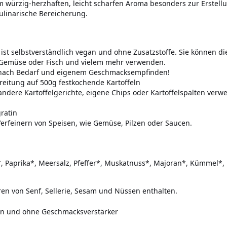
 würzig-herzhaften, leicht scharfen Aroma besonders zur Erstellun
kulinarische Bereicherung.
st selbstverständlich vegan und ohne Zusatzstoffe. Sie können die
 Gemüse oder Fisch und vielem mehr verwenden.
 nach Bedarf und eigenem Geschmacksempfinden!
eitung auf 500g festkochende Kartoffeln
andere Kartoffelgerichte, eigene Chips oder Kartoffelspalten verw
gratin
rfeinern von Speisen, wie Gemüse, Pilzen oder Saucen.
, Paprika*, Meersalz, Pfeffer*, Muskatnuss*, Majoran*, Kümmel*,
en von Senf, Sellerie, Sesam und Nüssen enthalten.
en und ohne Geschmacksverstärker