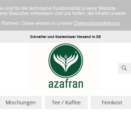
 sind für die technische Funktionalität unserer Website
serer Besucher verbessern und uns helfen, die Inhalte unserer
 Partnern. Diese werden in unserer
Datenschutzerklärung
ller Cookies einverstanden bist.
Schneller und Kostenloser Versand in DE
Mischungen
Tee / Kaffee
Feinkost