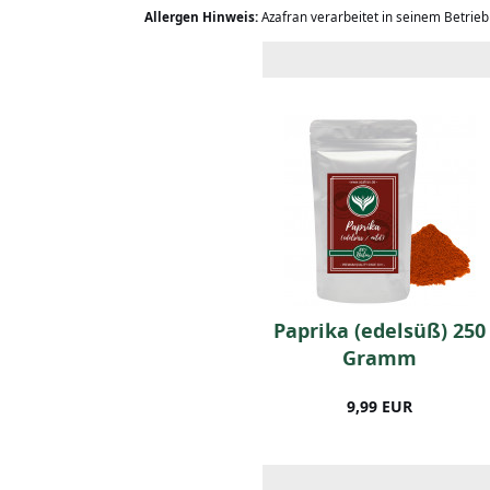
Allergen Hinweis:
Azafran verarbeitet in seinem Betrie
FWL Natur-
Paprika (edelsüß) 250
Vanillepulver 25g
Gramm
13,99 EUR
9,99 EUR