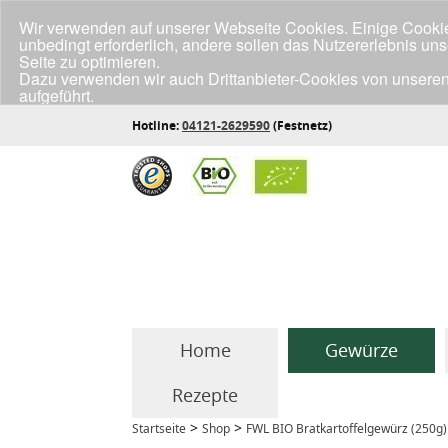
Wir verwenden auf unserer Webseite Cookies. Einige Cookies
unbedingt erforderlich, andere sollen das Nutzererlebnis un
Seite zu optimieren.
Dazu verwenden wir auch Drittanbieter-Cookies von unseren
aufgeführt.
Klicke unten auf "Annehmen", wenn du mit der Verwendung a
Hotline:
04121-2629590
(Festnetz)
Home
Gewürze
Rezepte
>
>
Startseite
Shop
FWL BIO Bratkartoffelgewürz (250g)