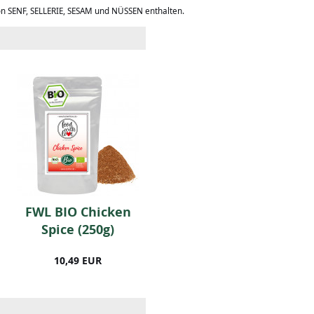
on SENF, SELLERIE, SESAM und NÜSSEN enthalten.
FWL BIO Chicken
BIO-Gemüsebrühe
Spice (250g)
(50g)
10,49 EUR
3,99 EUR