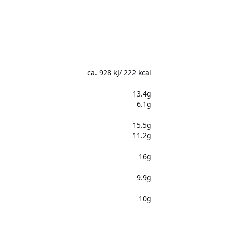
ca. 928 kJ/ 222 kcal
13.4g
6.1g
15.5g
11.2g
16g
9.9g
10g