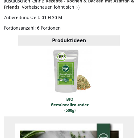
austauschen könnt:
Rezepte - Kochen & Backen mit Azafran &
Friends
! Vorbeischauen lohnt sich :-)
Zubereitungszeit:
01 H 30 M
Portionsanzahl:
6 Portionen
Produktideen
BIO
BIO
emüseallrounder
Gemüseallrounder
(500g)
(500g)