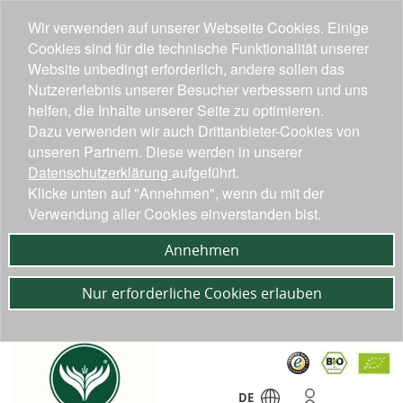
Wir verwenden auf unserer Webseite Cookies. Einige
Cookies sind für die technische Funktionalität unserer
Website unbedingt erforderlich, andere sollen das
Nutzererlebnis unserer Besucher verbessern und uns
helfen, die Inhalte unserer Seite zu optimieren.
Dazu verwenden wir auch Drittanbieter-Cookies von
unseren Partnern. Diese werden in unserer
Datenschutzerklärung
aufgeführt.
Klicke unten auf "Annehmen", wenn du mit der
Verwendung aller Cookies einverstanden bist.
Annehmen
Nur erforderliche Cookies erlauben
DE