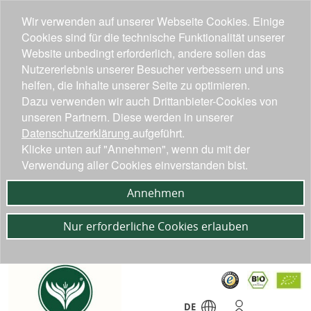
Wir verwenden auf unserer Webseite Cookies. Einige
Cookies sind für die technische Funktionalität unserer
Website unbedingt erforderlich, andere sollen das
Nutzererlebnis unserer Besucher verbessern und uns
helfen, die Inhalte unserer Seite zu optimieren.
Dazu verwenden wir auch Drittanbieter-Cookies von
unseren Partnern. Diese werden in unserer
Datenschutzerklärung
aufgeführt.
Klicke unten auf "Annehmen", wenn du mit der
Verwendung aller Cookies einverstanden bist.
Annehmen
Nur erforderliche Cookies erlauben
DE