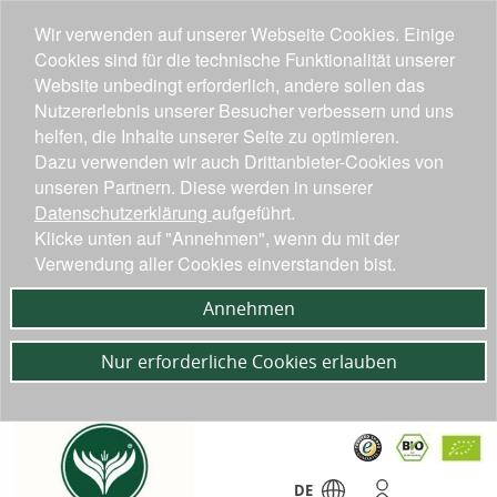
Wir verwenden auf unserer Webseite Cookies. Einige
Cookies sind für die technische Funktionalität unserer
Website unbedingt erforderlich, andere sollen das
Nutzererlebnis unserer Besucher verbessern und uns
helfen, die Inhalte unserer Seite zu optimieren.
Dazu verwenden wir auch Drittanbieter-Cookies von
unseren Partnern. Diese werden in unserer
Datenschutzerklärung
aufgeführt.
Klicke unten auf "Annehmen", wenn du mit der
Verwendung aller Cookies einverstanden bist.
Annehmen
Nur erforderliche Cookies erlauben
DE