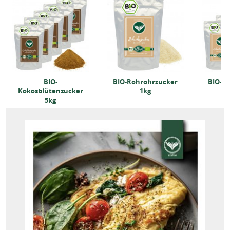
BIO-
BIO-Rohrohrzucker
BIO-R
Kokosblütenzucker
1kg
5kg