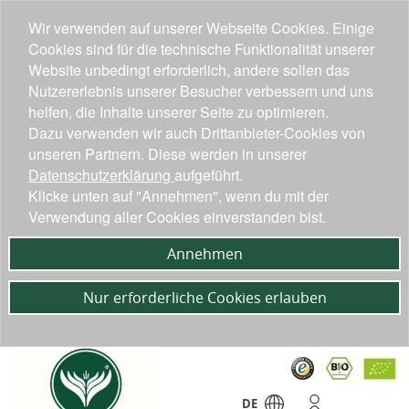
Wir verwenden auf unserer Webseite Cookies. Einige
Cookies sind für die technische Funktionalität unserer
Website unbedingt erforderlich, andere sollen das
Nutzererlebnis unserer Besucher verbessern und uns
helfen, die Inhalte unserer Seite zu optimieren.
Dazu verwenden wir auch Drittanbieter-Cookies von
unseren Partnern. Diese werden in unserer
Datenschutzerklärung
aufgeführt.
Klicke unten auf "Annehmen", wenn du mit der
Verwendung aller Cookies einverstanden bist.
Annehmen
Nur erforderliche Cookies erlauben
DE