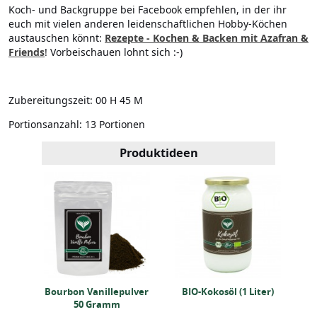
Koch- und Backgruppe bei Facebook empfehlen, in der ihr
euch mit vielen anderen leidenschaftlichen Hobby-Köchen
austauschen könnt:
Rezepte - Kochen & Backen mit Azafran &
Friends
! Vorbeischauen lohnt sich :-)
Zubereitungszeit:
00 H 45 M
Portionsanzahl:
13 Portionen
Produktideen
er)
Bourbon Vanillepulver
BIO-Kokosöl (1 Liter)
Bo
50 Gramm