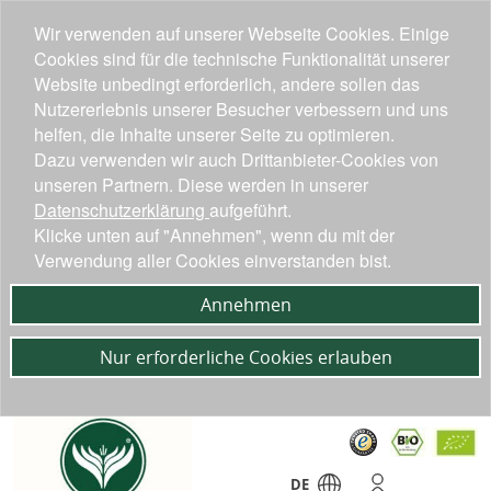
Wir verwenden auf unserer Webseite Cookies. Einige
Cookies sind für die technische Funktionalität unserer
Website unbedingt erforderlich, andere sollen das
Nutzererlebnis unserer Besucher verbessern und uns
helfen, die Inhalte unserer Seite zu optimieren.
Dazu verwenden wir auch Drittanbieter-Cookies von
unseren Partnern. Diese werden in unserer
Datenschutzerklärung
aufgeführt.
Klicke unten auf "Annehmen", wenn du mit der
Verwendung aller Cookies einverstanden bist.
Annehmen
Nur erforderliche Cookies erlauben
DE