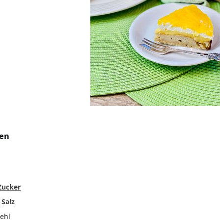
ten
Zucker
e
Salz
ehl