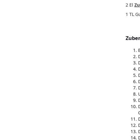
2 El
Zu
1 TL G
Zuber