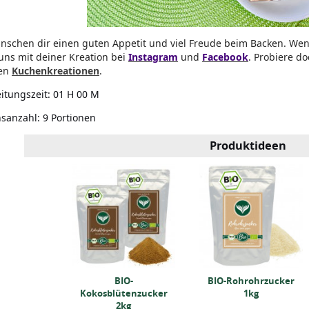
nschen dir einen guten Appetit und viel Freude beim Backen. Wen
uns mit deiner Kreation bei
Instagram
und
Facebook
. Probiere d
ren
Kuchenkreationen
.
itungszeit:
01 H 00 M
nsanzahl:
9 Portionen
Produktideen
 grob (2kg)
BIO-
BIO-Rohrohrzucker
Kokosblütenzucker
1kg
2kg