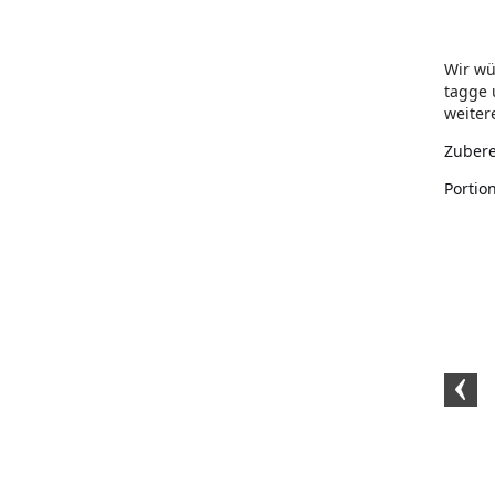
Wir wü
tagge 
weite
Zubere
Portio
BIO-Tafelsüße 1kg
BIO-Tafelsüße 2kg
Kristallsalz