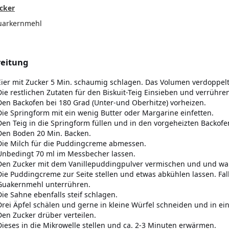
cker
uarkernmehl
eitung
Eier mit Zucker 5 Min. schaumig schlagen. Das Volumen verdoppelt
Die restlichen Zutaten für den Biskuit-Teig Einsieben und verrühre
Den Backofen bei 180 Grad (Unter-und Oberhitze) vorheizen.
Die Springform mit ein wenig Butter oder Margarine einfetten.
Den Teig in die Springform füllen und in den vorgeheizten Backofen
Den Boden 20 Min. Backen.
Die Milch für die Puddingcreme abmessen.
Unbedingt 70 ml im Messbecher lassen.
Den Zucker mit dem Vanillepuddingpulver vermischen und und wart
Die Puddingcreme zur Seite stellen und etwas abkühlen lassen. Fall
Guakernmehl unterrühren.
Die Sahne ebenfalls steif schlagen.
Drei Äpfel schälen und gerne in kleine Würfel schneiden und in ei
Den Zucker drüber verteilen.
Dieses in die Mikrowelle stellen und ca. 2-3 Minuten erwärmen.