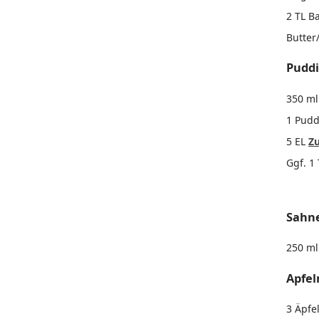
2 TL B
Butter
Pudd
350 ml
1 Pudd
5 EL
Z
Ggf. 1
Sahn
250 ml
Apfe
3 Äpfe