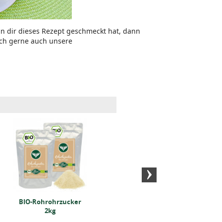
n dir dieses Rezept geschmeckt hat, dann
och gerne auch unsere
Flor de Sal (250 Gramm)
Dänisc
(5
BIO-Rohrohrzucker
2kg