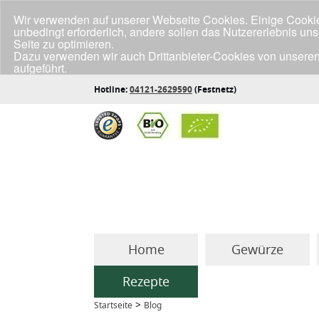
Wir verwenden auf unserer Webseite Cookies. Einige Cookies
unbedingt erforderlich, andere sollen das Nutzererlebnis un
Seite zu optimieren.
Dazu verwenden wir auch Drittanbieter-Cookies von unseren
aufgeführt.
Klicke unten auf "Annehmen", wenn du mit der Verwendung a
Hotline:
04121-2629590
(Festnetz)
Home
Gewürze
Rezepte
>
Startseite
Blog