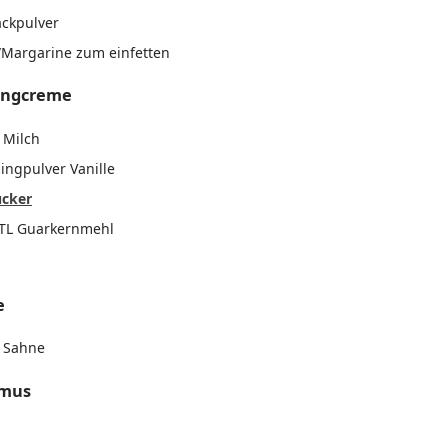
ackpulver
/Margarine zum einfetten
ingcreme
 Milch
ingpulver Vanille
ucker
 TL Guarkernmehl
e
 Sahne
lmus
l