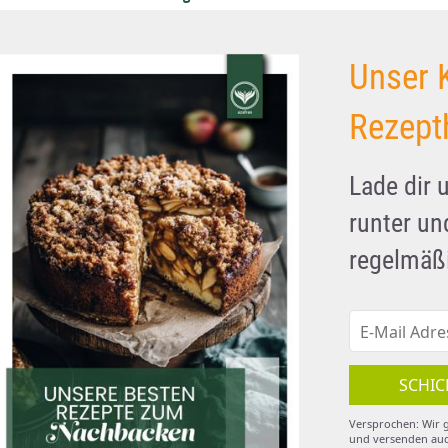
Unser 
Rezept
Lade dir 
runter u
regelmäßi
SCHIC
Versprochen: Wir g
und versenden auc