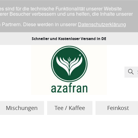
 sind für die technische Funktionalität unserer Website
serer Besucher verbessern und uns helfen, die Inhalte unserer
 Partnern. Diese werden in unserer
Datenschutzerklärung
ller Cookies einverstanden bist.
Schneller und Kostenloser Versand in DE
Mischungen
Tee / Kaffee
Feinkost