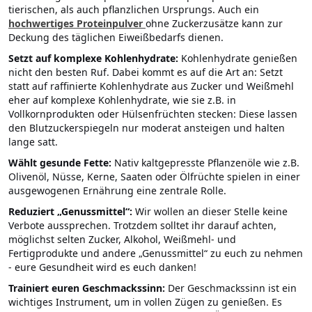
tierischen, als auch pflanzlichen Ursprungs. Auch ein
hochwertiges Proteinpulver
ohne Zuckerzusätze kann zur
Deckung des täglichen Eiweißbedarfs dienen.
Setzt auf komplexe Kohlenhydrate:
Kohlenhydrate genießen
nicht den besten Ruf. Dabei kommt es auf die Art an: Setzt
statt auf raffinierte Kohlenhydrate aus Zucker und Weißmehl
eher auf komplexe Kohlenhydrate, wie sie z.B. in
Vollkornprodukten oder Hülsenfrüchten stecken: Diese lassen
den Blutzuckerspiegeln nur moderat ansteigen und halten
lange satt.
Wählt gesunde Fette:
Nativ kaltgepresste Pflanzenöle wie z.B.
Olivenöl, Nüsse, Kerne, Saaten oder Ölfrüchte spielen in einer
ausgewogenen Ernährung eine zentrale Rolle.
Reduziert „Genussmittel“:
Wir wollen an dieser Stelle keine
Verbote aussprechen. Trotzdem solltet ihr darauf achten,
möglichst selten Zucker, Alkohol, Weißmehl- und
Fertigprodukte und andere „Genussmittel“ zu euch zu nehmen
- eure Gesundheit wird es euch danken!
Trainiert euren Geschmackssinn:
Der Geschmackssinn ist ein
wichtiges Instrument, um in vollen Zügen zu genießen. Es