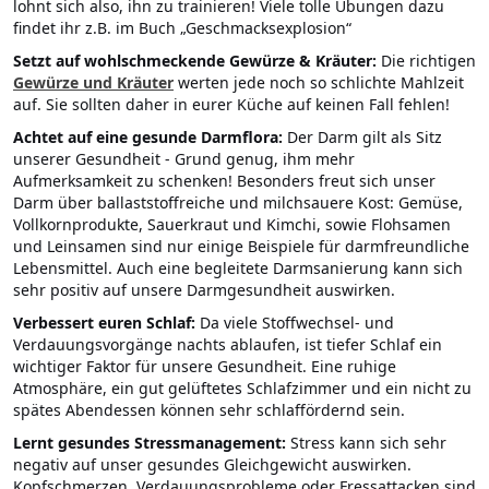
lohnt sich also, ihn zu trainieren! Viele tolle Übungen dazu
findet ihr z.B. im Buch „Geschmacksexplosion“
Setzt auf wohlschmeckende Gewürze & Kräuter:
Die richtigen
Gewürze und Kräuter
werten jede noch so schlichte Mahlzeit
auf. Sie sollten daher in eurer Küche auf keinen Fall fehlen!
Achtet auf eine gesunde Darmflora:
Der Darm gilt als Sitz
unserer Gesundheit - Grund genug, ihm mehr
Aufmerksamkeit zu schenken! Besonders freut sich unser
Darm über ballaststoffreiche und milchsauere Kost: Gemüse,
Vollkornprodukte, Sauerkraut und Kimchi, sowie Flohsamen
und Leinsamen sind nur einige Beispiele für darmfreundliche
Lebensmittel. Auch eine begleitete Darmsanierung kann sich
sehr positiv auf unsere Darmgesundheit auswirken.
Verbessert euren Schlaf:
Da viele Stoffwechsel- und
Verdauungsvorgänge nachts ablaufen, ist tiefer Schlaf ein
wichtiger Faktor für unsere Gesundheit. Eine ruhige
Atmosphäre, ein gut gelüftetes Schlafzimmer und ein nicht zu
spätes Abendessen können sehr schlaffördernd sein.
Lernt gesundes Stressmanagement:
Stress kann sich sehr
negativ auf unser gesundes Gleichgewicht auswirken.
Kopfschmerzen, Verdauungsprobleme oder Fressattacken sind