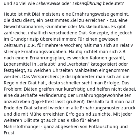
und so viel wie
Lebensweise
oder
Lebensführung
bedeutet?
Heute ist mit Diät meistens eine Ernährungsweise gemeint,
die dazu dient, ein bestimmtes Ziel zu erreichen - z.B. eine
Gewichtsabnahme, -zunahme oder Muskelaufbau. Es gibt
zahlreiche, inhaltlich verschiedene Diät-Konzepte, die jedoch
im Grundprinzip übereinstimmen: Für einen gewissen
Zeitraum (i.d.R. für mehrere Wochen) hält man sich an relativ
strenge Ernährungsvorgaben. Häufig richtet man sich z.B.
nach einem Ernährungsplan, es werden Kalorien gezählt,
Lebensmittel in „erlaubt“ und „verboten“ kategorisiert oder
festgelegt, zu welchen Uhrzeiten Mahlzeiten eingenommen
werden. Das Versprechen: Je disziplinierter man sich an die
Regeln der Diät hält, desto schneller sieht man Erfolge. Das
Problem: Diäten greifen nur kurzfristig und helfen nicht dabei,
eine dauerhafte Veränderung der Ernährungsgewohnheiten
anzustreben (Jojo-Effekt lässt grüßen!). Deshalb fällt man nach
Ende der Diät schnell wieder in alte Ernährungsmuster zurück
und die mit Mühe erreichten Erfolge sind zunichte. Mit jeder
weiteren Diät steigt auch das Risiko für einen
Nährstoffmangel - ganz abgesehen von Enttäuschung und
Frust.