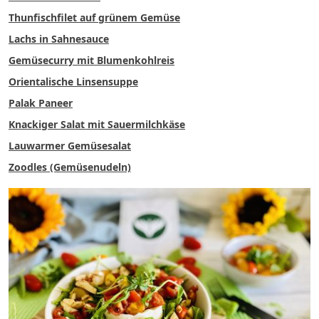
Thunfischfilet auf grünem Gemüse
Lachs in Sahnesauce
Gemüsecurry mit Blumenkohlreis
Orientalische Linsensuppe
P
alak Paneer
Knackiger Salat mit Sauermilchkäse
Lauwarmer Gemüsesalat
Zoodles (Gemüsenudeln)