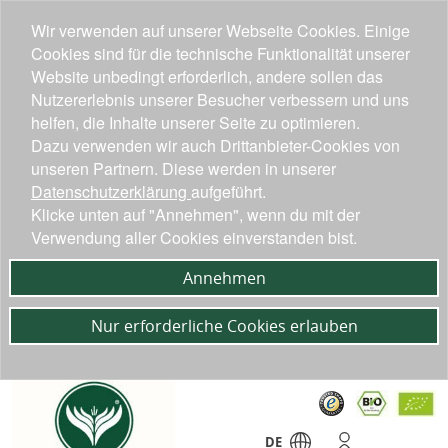
Wir verwenden auf unserer Webseite Cookies. Einige
Cookies sind für die technische Funktionalität unserer
Website unbedingt erforderlich, andere sollen das
Nutzererlebnis unserer Besucher verbessern und uns
helfen, die Inhalte unserer Seite zu optimieren.
Dazu verwenden wir auch Drittanbieter-Cookies von
unseren Partnern. Diese werden in unserer
Datenschutzerklärung
aufgeführt.
Klicke unten auf "Annehmen", wenn du mit der
Verwendung aller Cookies einverstanden bist.
Annehmen
Nur erforderliche Cookies erlauben
DE