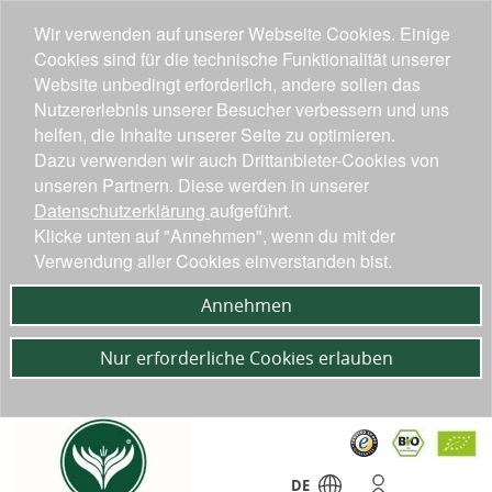
Wir verwenden auf unserer Webseite Cookies. Einige
Cookies sind für die technische Funktionalität unserer
Website unbedingt erforderlich, andere sollen das
Nutzererlebnis unserer Besucher verbessern und uns
helfen, die Inhalte unserer Seite zu optimieren.
Dazu verwenden wir auch Drittanbieter-Cookies von
unseren Partnern. Diese werden in unserer
Datenschutzerklärung
aufgeführt.
Klicke unten auf "Annehmen", wenn du mit der
Verwendung aller Cookies einverstanden bist.
Annehmen
Nur erforderliche Cookies erlauben
DE