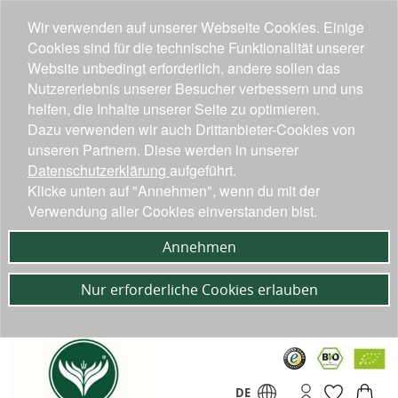
Wir verwenden auf unserer Webseite Cookies. Einige
Cookies sind für die technische Funktionalität unserer
Website unbedingt erforderlich, andere sollen das
Nutzererlebnis unserer Besucher verbessern und uns
helfen, die Inhalte unserer Seite zu optimieren.
Dazu verwenden wir auch Drittanbieter-Cookies von
unseren Partnern. Diese werden in unserer
Datenschutzerklärung
aufgeführt.
Klicke unten auf "Annehmen", wenn du mit der
Verwendung aller Cookies einverstanden bist.
Annehmen
Nur erforderliche Cookies erlauben
DE