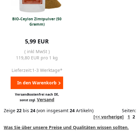
BIO-Ceylon Zimtpulver (50
Gramm)
5,99 EUR
( inkl MwSt )
119,80 EUR pro 1 kg
Lieferzeit:1-3 Werktage*
In den Warenkorb
Versandkostenfrei nach DE,
Versand
sonst zzgl.
Zeige
22
bis
24
(von insgesamt
24
Artikeln)
Seiten:
[<< vorherige]
1
2
Was Sie über unsere Preise und Qualitäten wissen sollten.