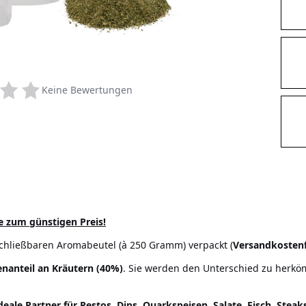
Keine Bewertungen
ie zum günstigen Preis!
chließbaren Aromabeutel (à 250 Gramm) verpackt (
Versandkostenf
enanteil an Kräutern (40%)
. Sie werden den Unterschied zu herkö
deale Partner für Pestos, Dips, Quarkspeisen, Salate, Fisch, Stea