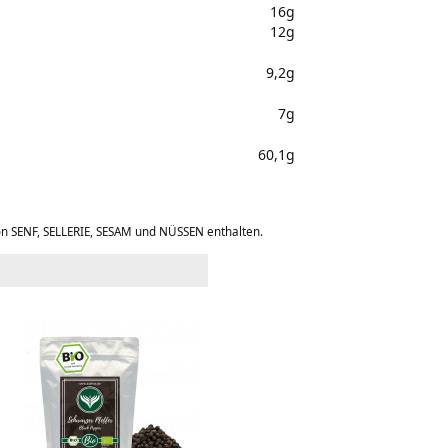
16g
12g
9,2g
7g
60,1g
on SENF, SELLERIE, SESAM und NÜSSEN enthalten.