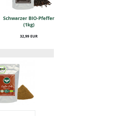
Schwarzer BIO-Pfeffer
Paprika (edelsüß)
(1kg)
1000 Gramm
32,99 EUR
25,99 EUR