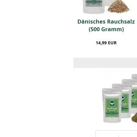
r
Paprika (edelsüß)
Dänisches Rauchsalz
1000 Gramm
(500 Gramm)
25,99 EUR
14,99 EUR