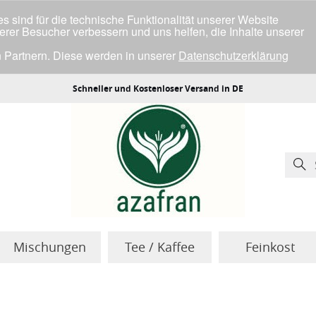
 sind für die technische Funktionalität unserer Website
serer Besucher verbessern und uns helfen, die Inhalte unserer
 Partnern. Diese werden in unserer
Datenschutzerklärung
ller Cookies einverstanden bist.
Schneller und Kostenloser Versand in DE
Mischungen
Tee / Kaffee
Feinkost