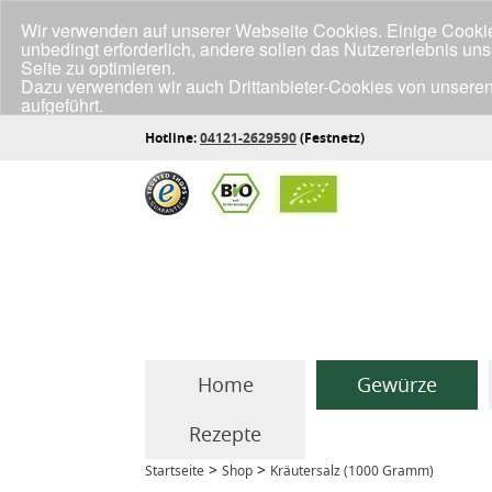
Wir verwenden auf unserer Webseite Cookies. Einige Cookies
unbedingt erforderlich, andere sollen das Nutzererlebnis un
Seite zu optimieren.
Dazu verwenden wir auch Drittanbieter-Cookies von unseren
aufgeführt.
Klicke unten auf "Annehmen", wenn du mit der Verwendung a
Hotline:
04121-2629590
(Festnetz)
Home
Gewürze
Rezepte
>
>
Startseite
Shop
Kräutersalz (1000 Gramm)