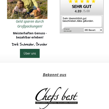
4.89
clette - Original
Geld sparen durch
ezepte, einfache
Großpackungen!
eggie Ideen und
Zutaten - und
Meisterhaften Genuss -
Checkliste
bezahlbar erleben!
Dirk Schneider, Gründer
Über uns
Bekannt aus