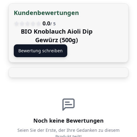
Kundenbewertungen
99 EUR
0.0
/ 5
BIO Knoblauch Aioli Dip
Gewürz (500g)
Bewertung schreiben
Noch keine Bewertungen
Seien Sie der Erste, der Ihre Gedanken zu diesem
Produkt teilt!