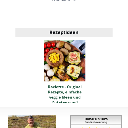
Rezeptideen
clette - Original
Raclette - Original
ezepte, einfache
Rezepte, einfache
eggie Ideen und
veggie Ideen und
Zutaten - und
Zutaten - und
Checkliste
Checkliste