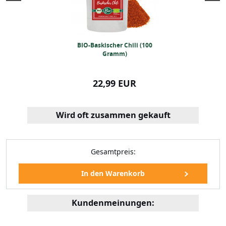
ches Brotgewürz
BIO-Baskischer Chili (100
BIO-Knoblauch 
500g)
Gramm)
Gra
99 EUR
22,99 EUR
12,99
Wird oft zusammen gekauft
Gesamtpreis:
Kundenmeinungen:
cher Chili (100
ramm)