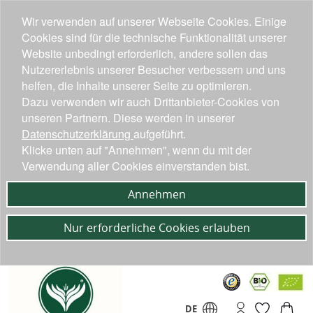
Wir verwenden auf unserer Webseite Cookies. Einige
Cookies sind für die technische Funktionalität unserer
Website unbedingt erforderlich, andere sollen das
Nutzererlebnis unserer Besucher verbessern und uns
helfen, die Inhalte unserer Seite zu optimieren.
Dazu verwenden wir auch Drittanbieter-Cookies von
unseren Partnern. Diese werden in unserer
Datenschutzerklärung
aufgeführt.
Klicke unten auf "Annehmen", wenn du mit der
Verwendung aller Cookies einverstanden bist.
Annehmen
Nur erforderliche Cookies erlauben
DE