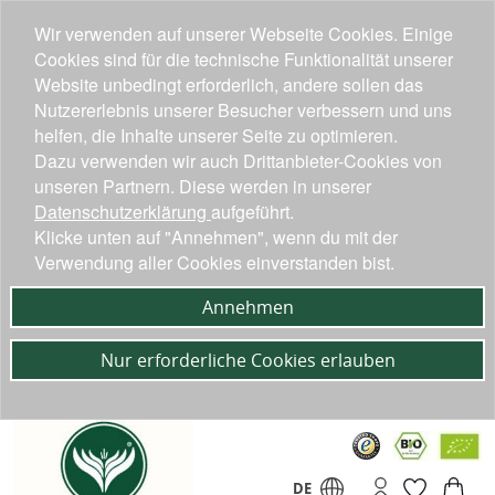
Wir verwenden auf unserer Webseite Cookies. Einige
Cookies sind für die technische Funktionalität unserer
Website unbedingt erforderlich, andere sollen das
Nutzererlebnis unserer Besucher verbessern und uns
helfen, die Inhalte unserer Seite zu optimieren.
Dazu verwenden wir auch Drittanbieter-Cookies von
unseren Partnern. Diese werden in unserer
Datenschutzerklärung
aufgeführt.
Klicke unten auf "Annehmen", wenn du mit der
Verwendung aller Cookies einverstanden bist.
Annehmen
Nur erforderliche Cookies erlauben
DE