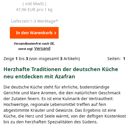
( inkl MwSt )
47,96 EUR pro 1 kg
Lieferzeit:1-3 Werktage*
In den Warenkorb
Versandkostenfrei nach DE,
Versand
sonst zzgl.
Zeige
1
bis
3
(von insgesamt
3
Artikeln)
Seiten:
1
Herzhafte Traditionen der deutschen Küche
neu entdecken mit Azafran
Die deutsche Küche steht für ehrliche, bodenständige
Gerichte und klare Aromen, die den natürlichen Geschmack
der Zutaten feiern. Es ist eine Kulinarik der Vertrautheit:
Hochwertige, regionale Lebensmittel treffen auf fein
abgestimmte Kräuter und Gewürze. Das Ergebnis ist eine
Küche, die Herz und Seele wärmt, von der deftigen Küstenkost
bis zu den herzhaften Spezialitäten des Südens.