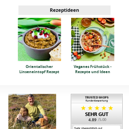
Rezeptideen
r
H
mit
Orientalischer
Veganes Frühstück -
Linseneintopf Rezept
Rezepte und Ideen
4.89