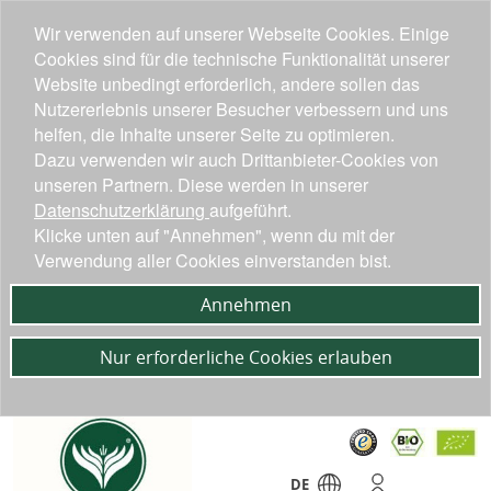
Wir verwenden auf unserer Webseite Cookies. Einige
Cookies sind für die technische Funktionalität unserer
Website unbedingt erforderlich, andere sollen das
Nutzererlebnis unserer Besucher verbessern und uns
helfen, die Inhalte unserer Seite zu optimieren.
Dazu verwenden wir auch Drittanbieter-Cookies von
unseren Partnern. Diese werden in unserer
Datenschutzerklärung
aufgeführt.
Klicke unten auf "Annehmen", wenn du mit der
Verwendung aller Cookies einverstanden bist.
Annehmen
Nur erforderliche Cookies erlauben
DE