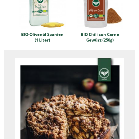
rne
BIO-Olivenöl Spanien
BIO Chili con Carne
B
(1 Liter)
Gewürz (250g)