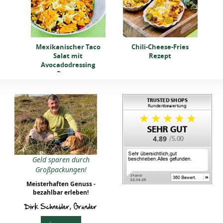
Mexikanischer Taco
Chili-Cheese-Fries
Salat mit
Rezept
Avocadodressing
Rezept
4.89
Geld sparen durch
Großpackungen!
Meisterhaften Genuss -
bezahlbar erleben!
Dirk Schneider, Gründer