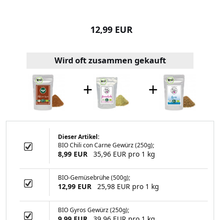
99 EUR
12,99 EUR
10,99
Wird oft zusammen gekauft
+
+
Dieser Artikel:
BIO Chili con Carne Gewürz (250g);
Dip Gewürz (250g)
8,99 EUR
35,96 EUR pro 1 kg
BIO-Gemüsebrühe (500g);
12,99 EUR
25,98 EUR pro 1 kg
99 EUR
BIO Gyros Gewürz (250g);
9,99 EUR
39,96 EUR pro 1 kg