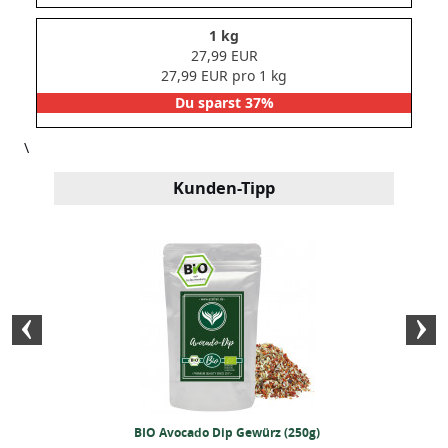
1 kg
27,99 EUR
27,99 EUR pro 1 kg
Du sparst 37%
\
Kunden-Tipp
elsüß) 250 Gramm
BIO Avocado Dip Gewürz (250g)
BIO Bratkartoff