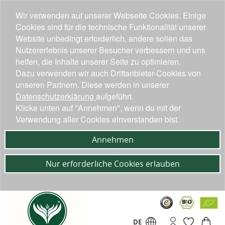
Wir verwenden auf unserer Webseite Cookies. Einige
Cookies sind für die technische Funktionalität unserer
Website unbedingt erforderlich, andere sollen das
Nutzererlebnis unserer Besucher verbessern und uns
helfen, die Inhalte unserer Seite zu optimieren.
Dazu verwenden wir auch Drittanbieter-Cookies von
unseren Partnern. Diese werden in unserer
Datenschutzerklärung
aufgeführt.
Klicke unten auf "Annehmen", wenn du mit der
Verwendung aller Cookies einverstanden bist.
Annehmen
Nur erforderliche Cookies erlauben
DE