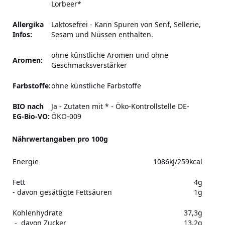
Lorbeer*
Allergika
Laktosefrei - Kann Spuren von Senf, Sellerie,
Infos:
Sesam und Nüssen enthalten.
ohne künstliche Aromen und ohne
Aromen:
Geschmacksverstärker
Farbstoffe:
ohne künstliche Farbstoffe
BIO nach
Ja - Zutaten mit * - Öko-Kontrollstelle DE-
EG-Bio-VO:
ÖKO-009
Nährwertangaben pro 100g
Energie
1086kJ/259kcal
Fett
4g
- davon gesättigte Fettsäuren
1g
Kohlenhydrate
37,3g
- davon Zucker
13,2g