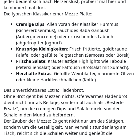
jeder bedient sich nach Herzenslust, probiert mal hier und
kombiniert mal dort.
Die typischen Klassiker einer Mezze-Platte:
Cremige Dips
: Allen voran der Klassiker Hummus
(Kichererbsenmus), rauchiges Baba Ganoush
(Auberginencreme) oder erfrischendes Labneh
(abgetropfter Joghurt).
Knusprige Kleinigkeiten
: Frisch frittierte, goldbraune
Falafel oder gefüllte Teigtaschen (Samosas oder Börek).
Frische Salate
: Kräuterlastige Highlights wie Taboulé
(Petersiliensalat) oder Fattoush (Brotsalat mit Sumach).
Herzhafte Extras
: Gefüllte Weinblätter, marinierte Oliven
oder kleine Hackfleischbällchen (Köfte).
Das unverzichtbares Extra: Fladenbrot.
Ohne Brot geht bei Mezzen nichts. Ofenwarmes Fladenbrot
dient nicht nur als Beilage, sondern oft auch als „Besteck-
Ersatz“, um die cremigen Dips und Salate direkt von der
Schale in den Mund zu befördern.
Der Zauber der Mezze: Es geht nicht nur um das Sättigen,
sondern um die Geselligkeit. Man verweilt stundenlang am
Tisch, reicht sich die Schalen weiter und genießt die