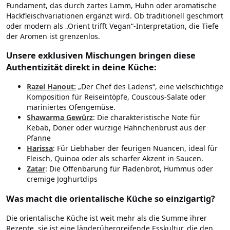
Fundament, das durch zartes Lamm, Huhn oder aromatische
Hackfleischvariationen ergänzt wird. Ob traditionell geschmort
oder modern als „Orient trifft Vegan“-Interpretation, die Tiefe
der Aromen ist grenzenlos.
Unsere exklusiven Mischungen bringen diese
Authentizität direkt in deine Küche:
Razel Hanout:
„Der Chef des Ladens“, eine vielschichtige
Komposition für Reiseintöpfe, Couscous-Salate oder
mariniertes Ofengemüse.
Shawarma Gewürz
: Die charakteristische Note für
Kebab, Döner oder würzige Hähnchenbrust aus der
Pfanne
Harissa
: Für Liebhaber der feurigen Nuancen, ideal für
Fleisch, Quinoa oder als scharfer Akzent in Saucen.
Zatar
: Die Offenbarung für Fladenbrot, Hummus oder
cremige Joghurtdips
Was macht die orientalische Küche so einzigartig?
Die orientalische Küche ist weit mehr als die Summe ihrer
Rezepte, sie ist eine länderübergreifende Esskultur, die den