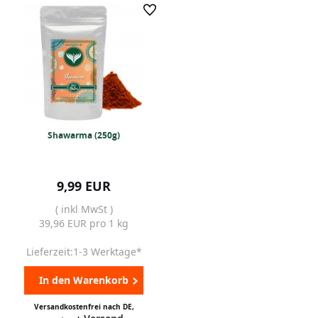
Shawarma (250g)
9,99 EUR
( inkl MwSt )
39,96 EUR pro 1 kg
Lieferzeit:1-3 Werktage*
In den Warenkorb
Versandkostenfrei nach DE,