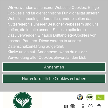
Wir verwenden auf unserer Webseite Cookies. Einige
Cookies sind für die technische Funktionalität unserer
Website unbedingt erforderlich, andere sollen das
Nutzererlebnis unserer Besucher verbessern und uns
helfen, die Inhalte unserer Seite zu optimieren.
Dazu verwenden wir auch Drittanbieter-Cookies von
unseren Partnern. Diese werden in unserer
Datenschutzerklärung
aufgeführt.
Klicke unten auf "Annehmen", wenn du mit der
Verwendung aller Cookies einverstanden bist.
Annehmen
Nur erforderliche Cookies erlauben
DE