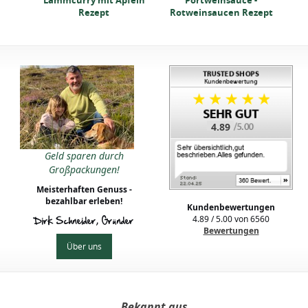
Lammcurry mit Äpfeln
Portweinsauce -
Rezept
Rotweinsaucen Rezept
4.89
Geld sparen durch
Großpackungen!
Meisterhaften Genuss -
bezahlbar erleben!
Kundenbewertungen
4.89
/
5.00
von
6560
Dirk Schneider, Gründer
Bewertungen
Über uns
Bekannt aus