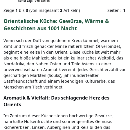
Versand
sonst zzgl.
Zeige
1
bis
3
(von insgesamt
3
Artikeln)
Seiten:
1
Orientalische Küche: Gewürze, Wärme &
Geschichten aus 1001 Nacht
Wenn sich der Duft von goldenem Kreuzkümmel, warmem
Zimt und frisch gehackter Minze mit erhitztem Öl verbindet,
beginnt eine Reise in den Orient. Diese Küche ist weit mehr
als eine bloße Mahlzeit, sie ist ein kulinarisches Weltbild, das
Nordafrika, den Nahen Osten und Teile Asiens zu einer
unverwechselbaren Aromatik vereint. Jedes Gericht erzählt von
geschäftigen Märkten (Souks), jahrhundertealter
Gastfreundschaft und einem lebendigen Kulturerbe, das
Menschen am Tisch verbindet.
Aromatik & Vielfalt: Das schlagende Herz des
Orients
Im Zentrum dieser Küche stehen hochwertige Gewürze,
nahrhafte Hülsenfrüchte und sonnengereiftes Gemüse.
Kichererbsen, Linsen, Auberginen und Reis bilden das