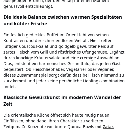
ausgiebigen Brunch, der den Alltag für einen Moment
genussvoll entschleunigt.
Die ideale Balance zwischen warmen Spezialitäten
und kühler Frische
Ein festlich gedecktes Buffet im Orient lebt von seinen
Kontrasten und der schier endlosen Vielfalt. Hier treffen
luftiger Couscous-Salat und goldgelb gewürzter Reis auf
zartes Fleisch vom Grill und röstfrisches Ofengemüse. Ergänzt
durch knackige Kräutersalate und eine cremige Auswahl an
Dips, entsteht ein harmonisches Gesamtbild, das jeden Gast
begeistert. Ob Fleischliebhaber, Vegetarier oder Veganer,
dieses Zusammenspiel sorgt dafür, dass bei Tisch niemand zu
kurz kommt und jeder seine persönliche Lieblingskombination
findet.
Klassische Gewürzkunst im modernen Wandel der
Zeit
Die orientalische Küche öffnet sich heute mutig neuen
Einflüssen, ohne dabei ihren Charakter zu verlieren.
Zeitgemäße Konzepte wie bunte Quinoa-Bowls mit
Zatar
,