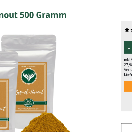
anout 500 Gramm
-
inkl
27,9
Vers
Liefe