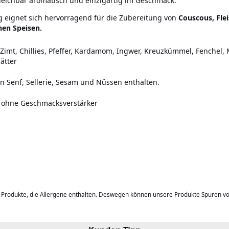
leichbar aromatisch und einzigartig im Geschmack.
eignet sich hervorragend für die Zubereitung von
Couscous, Fle
chen Speisen.
Zimt, Chillies, Pfeffer, Kardamom, Ingwer, Kreuzkümmel, Fenchel,
ätter
 Senf, Sellerie, Sesam und Nüssen enthalten.
 ohne Geschmacksverstärker
b Produkte, die Allergene enthalten. Deswegen können unsere Produkte Spuren v