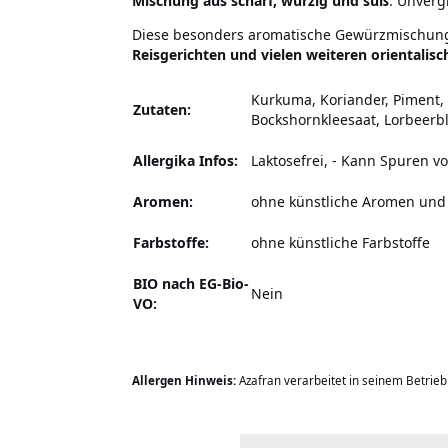
Mischung aus scharf, würzig und süß
. Unverg
Diese besonders aromatische Gewürzmischung 
Reisgerichten und vielen weiteren orientalis
Kurkuma, Koriander, Piment, 
Zutaten:
Bockshornkleesaat, Lorbeerbl
Allergika Infos:
Laktosefrei,
-
Kann Spuren von
Aromen:
ohne künstliche Aromen und
Farbstoffe:
ohne künstliche Farbstoffe
BIO nach EG-Bio-
Nein
VO:
Allergen Hinweis:
Azafran verarbeitet in seinem Betrie