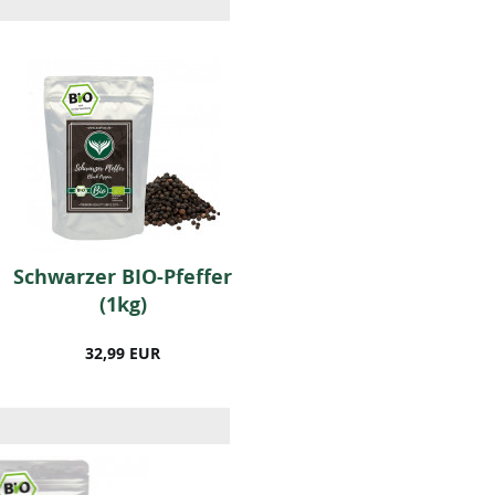
Schwarzer BIO-Pfeffer
Paprika (edelsüß) 500
(1kg)
Gramm
32,99 EUR
14,99 EUR