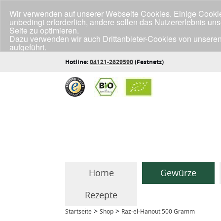
Wir verwenden auf unserer Webseite Cookies. Einige Cookies
unbedingt erforderlich, andere sollen das Nutzererlebnis un
Seite zu optimieren.
Dazu verwenden wir auch Drittanbieter-Cookies von unseren
aufgeführt.
Klicke unten auf "Annehmen", wenn du mit der Verwendung a
Hotline:
04121-2629590
(Festnetz)
Home
Gewürze
Rezepte
>
>
Startseite
Shop
Raz-el-Hanout 500 Gramm