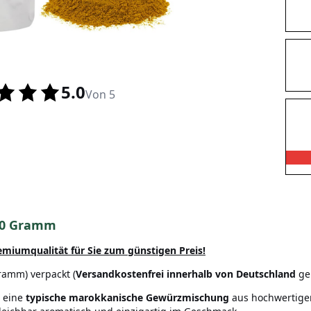
5.0
Von 5
00 Gramm
remiumqualität
für Sie zum günstigen Preis!
ramm) verpackt (
Versandkostenfrei innerhalb von Deutschland
gel
m eine
typische marokkanische Gewürzmischung
aus hochwertigen