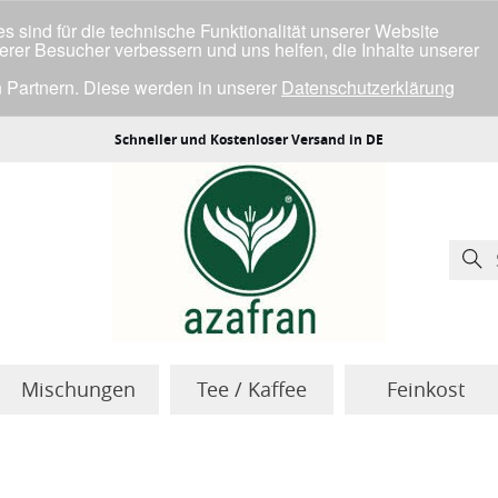
 sind für die technische Funktionalität unserer Website
serer Besucher verbessern und uns helfen, die Inhalte unserer
 Partnern. Diese werden in unserer
Datenschutzerklärung
ller Cookies einverstanden bist.
Schneller und Kostenloser Versand in DE
Mischungen
Tee / Kaffee
Feinkost