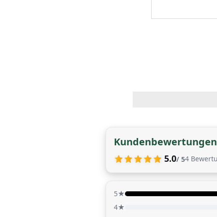
Kundenbewertungen
5.0
4
Bewert
/ 5
5★
4★