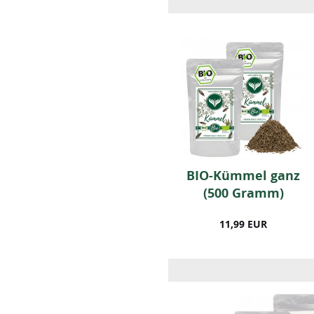
0
BIO 5 Gewürze Pulver
BIO-Kümmel ganz
(50g)
(500 Gramm)
4,99 EUR
11,99 EUR