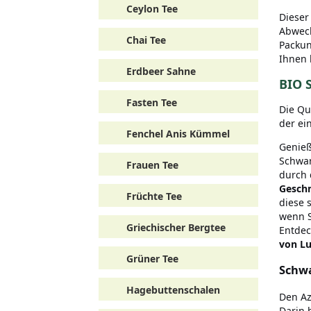
Ceylon Tee
Dieser
Abwech
Chai Tee
Packun
Ihnen 
Erdbeer Sahne
BIO 
Fasten Tee
Die Qu
der ei
Fenchel Anis Kümmel
Genieß
Schwar
Frauen Tee
durch 
Geschm
Früchte Tee
diese 
wenn S
Griechischer Bergtee
Entdec
von L
Grüner Tee
Schwa
Hagebuttenschalen
Den Az
Darin 