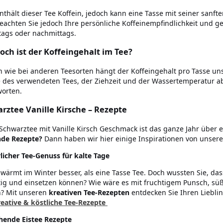
nthält dieser Tee Koffein, jedoch kann eine Tasse mit seiner san
Beachten Sie jedoch Ihre persönliche Koffeinempfindlichkeit und g
tags oder nachmittags.
och ist der Koffeingehalt im Tee?
h wie bei anderen Teesorten hängt der Koffeingehalt pro Tasse uns
des verwendeten Tees, der Ziehzeit und der Wassertemperatur ab.
orten.
rztee Vanille Kirsche – Rezepte
Schwarztee mit Vanille Kirsch Geschmack ist das ganze Jahr über ei
nde Rezepte?
Dann haben wir hier einige Inspirationen von unser
licher Tee-Genuss für kalte Tage
 wärmt im Winter besser, als eine Tasse Tee. Doch wussten Sie, das
itig und einsetzen können? Wie wäre es mit fruchtigem Punsch, sü
? Mit unseren
kreativen Tee-Rezepten
entdecken Sie Ihren Liebli
reative & köstliche Tee-Rezepte
chende Eistee Rezepte