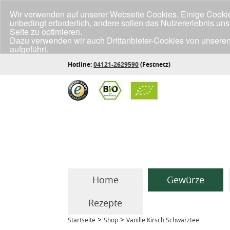
Wir verwenden auf unserer Webseite Cookies. Einige Cookies
unbedingt erforderlich, andere sollen das Nutzererlebnis un
Seite zu optimieren.
Dazu verwenden wir auch Drittanbieter-Cookies von unseren
aufgeführt.
Klicke unten auf "Annehmen", wenn du mit der Verwendung a
Hotline:
04121-2629590
(Festnetz)
Home
Gewürze
Rezepte
>
>
Startseite
Shop
Vanille Kirsch Schwarztee