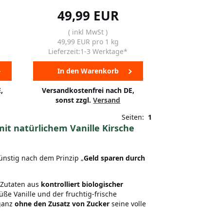
49,99 EUR
( inkl MwSt )
49,99 EUR pro 1 kg
Lieferzeit:1-3 Werktage*
In den Warenkorb
,
Versandkostenfrei nach DE,
sonst zzgl.
Versand
Seiten:
1
mit natürlichem Vanille Kirsche
nstig nach dem Prinzip „
Geld sparen durch
 Zutaten aus
kontrolliert biologischer
üße Vanille und der fruchtig-frische
 ganz
ohne den Zusatz von Zucker
seine volle