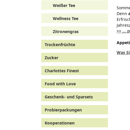
Weißer Tee
Sommer
Denn
a
Wellness Tee
Erfris
Jahresz
>> ...
Zitronengras
Appeti
Trockenfrüchte
Was Si
Zucker
Charlottes Finest
Food with Love
Geschenk- und Sparsets
Probierpackungen
Kooperationen
Indischer Chai Sirup