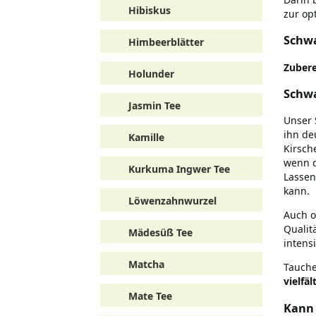
Hibiskus
zur op
Schwa
Himbeerblätter
Zubere
Holunder
Schwa
Jasmin Tee
Unser 
ihn de
Kamille
Kirsch
wenn 
Kurkuma Ingwer Tee
Lassen
kann.
Löwenzahnwurzel
Auch o
Qualit
Mädesüß Tee
intens
Matcha
Tauche
vielfä
Mate Tee
Kann