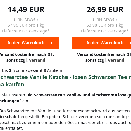
14,49 EUR
26,99 EUR
( inkl MwSt )
( inkl MwSt )
57,96 EUR pro 1 kg
53,98 EUR pro 1 kg
Lieferzeit:1-3 Werktage*
Lieferzeit:1-3 Werktage*
In den Warenkorb
In den Warenkorb
Versandkostenfrei nach DE,
Versandkostenfrei nach DE
sonst zzgl.
Versand
sonst zzgl.
Versand
1
bis
3
(von insgesamt
3
Artikeln)
chwarztee Vanille Kirsche - losen Schwarzen Tee 
a kaufen
 Sie unseren
Bio Schwarztee mit Vanille- und Kirscharoma lose
gü
ackungen“
ein.
Bio Schwarztee mit Vanille- und Kirschgeschmack wird aus besten
rtschaft
hergestellt. Bei jedem Schluck vereinen sich die samtig-s
geschmack zu einem einladenden Geschmackserlebnis, das auch
ik entfaltet.