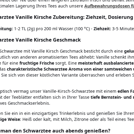
timalen Lagerung Ihres Tees auch unsere
Aufbewahrungsdosen fü
rztee Vanille Kirsche Zubereitung: Ziehzeit, Dosierun
itung:
1-2 TL (2g) pro 200 ml Wasser (100 °C) -
Ziehzeit:
3-5 Minut
rztee Vanille Kirsche Geschmack
Schwarztee mit Vanille Kirsch Geschmack besticht durch eine
gelu
utlich von anderen aromatisierten Tees abhebt: Vanille schenkt ih
e für eine
fruchtige Frische
sorgt. Eine
meisterhaft ausbalanciert
das
charakteristische Schwarztee Aroma von einer samtweichen
 Sie sich von dieser köstlichen Variante überraschen und erleben 
ptisch vermag unser Vanille-Kirsch-Schwarztee mit einem
edlen F
ät der Teeblätter entfalten sich in Ihrer Tasse
tiefe Bernstein- un
ives Geschmackserlebnis.
n Sie ein in ein einzigartiges Trinkerlebnis und genießen Sie Ihre
ltige Weise
: Heiß oder kalt, mit Milch, Zitrone oder als Teil eines Tee
 man den Schwarztee auch abends genießen?