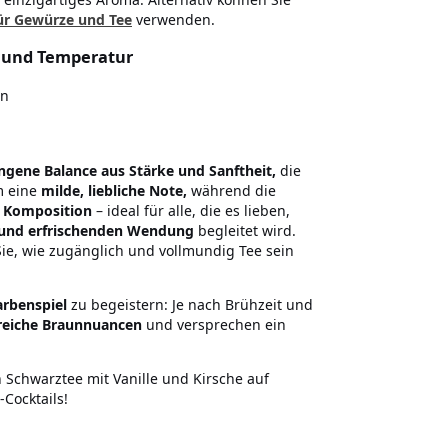
r Gewürze und Tee
verwenden.
g und Temperatur
en
ngene Balance aus Stärke und Sanftheit,
die
m eine
milde, liebliche Note,
während die
e Komposition
– ideal für alle, die es lieben,
 und erfrischenden Wendung
begleitet wird.
Sie, wie zugänglich und vollmundig Tee sein
arbenspiel
zu begeistern: Je nach Brühzeit und
d reiche Braunnuancen
und versprechen ein
n Schwarztee mit Vanille und Kirsche auf
-Cocktails!