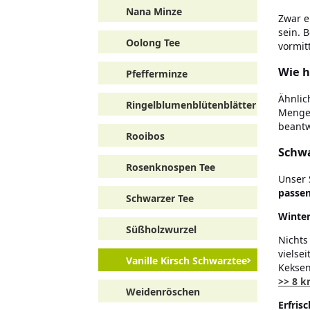
Nana Minze
Zwar e
sein. 
Oolong Tee
vormit
Wie h
Pfefferminze
Ähnlic
Ringelblumenblütenblätter
Menge 
beantw
Rooibos
Schwa
Rosenknospen Tee
Unser 
passe
Schwarzer Tee
Winter
Süßholzwurzel
Nichts
vielse
Vanille Kirsch Schwarztee
Keksen
>> 8 k
Weidenröschen
Erfris