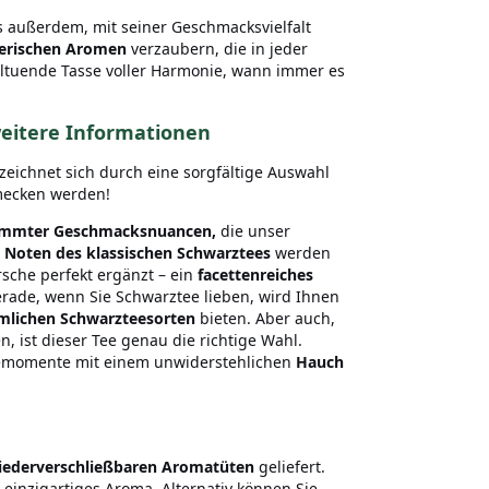
 außerdem, mit seiner Geschmacksvielfalt
rerischen Aromen
verzaubern, die in jeder
ltuende Tasse voller Harmonie, wann immer es
eitere Informationen
 zeichnet sich durch eine sorgfältige Auswahl
hmecken werden!
timmter Geschmacksnuancen,
die unser
n Noten des klassischen Schwarztees
werden
rsche perfekt ergänzt – ein
facettenreiches
erade, wenn Sie Schwarztee lieben, wird Ihnen
lichen Schwarzteesorten
bieten. Aber auch,
, ist dieser Tee genau die richtige Wahl.
eemomente mit einem unwiderstehlichen
Hauch
iederverschließbaren Aromatüten
geliefert.
 einzigartiges Aroma. Alternativ können Sie