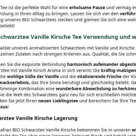
 Tee ist die perfekte Wahl für eine
erholsame Pause
und vermag es
slung in Ihren Alltag zu bringen. Lassen Sie sich von den
verfüh
g unseres BIO Schwarztees stecken und gönnen Sie sich eine woh
beliebt!
Schwarztee Vanille Kirsche Tee Verwendung und w
alität unseres aromatisierten Schwarztees mit Vanille und Kirsche
nzelnen Zutaten nach strengen Kriterien aus. Qualität, die Sie sc
en Sie die exquisite Verbindung
harmonisch aufeinander abges
ztee mit Vanille Kirsch Aroma in sich vereint: Die
kräftig-malzige
die
wohlige Süße der Vanille
und die
vitalisierende Frische
der Ki
ackserlebnis,
das Ihre Sinne beruhigt und gleichzeitig belebt. G
stimmige Kombination eine
wunderbare Abwechslung zu herkömm
ie die Welt des Schwarztees ganz neu für sich erschließen möchten
ken Sie jetzt Ihren
neuen Lieblingstee
und bereichern Sie Ihre T
uxus
!
rztee Vanille Kirsche Lagerung
afran BIO Schwarztee Vanille Kirsche bekommen Sie in unseren
w
bleibt der Tee über einen längeren Zeitraum frisch und behält sein