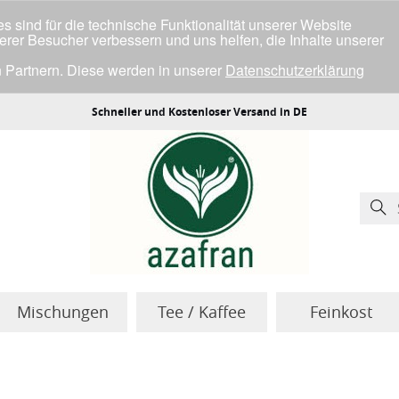
 sind für die technische Funktionalität unserer Website
serer Besucher verbessern und uns helfen, die Inhalte unserer
 Partnern. Diese werden in unserer
Datenschutzerklärung
ller Cookies einverstanden bist.
Schneller und Kostenloser Versand in DE
Mischungen
Tee / Kaffee
Feinkost