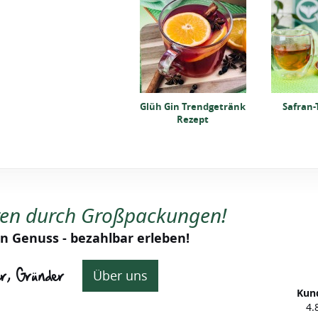
Grüntee, Schwarzer
Tee und Matcha
Glüh Gin Trendgetränk
Safran-
Rezept
ren durch Großpackungen!
n Genuss - bezahlbar erleben!
er, Gründer
Über uns
Kun
4.