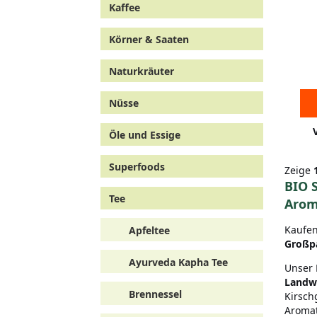
Kaffee
Körner & Saaten
Naturkräuter
Nüsse
Öle und Essige
Superfoods
Zeige
BIO S
Tee
Arom
Kaufen
Apfeltee
Großp
Ayurveda Kapha Tee
Unser 
Landwi
Brennessel
Kirsch
Aromat