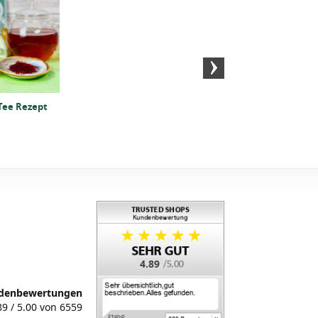
Fruchtshakes Rezepte
– 15 Wegweiser zu
deinem perfekten
Getränk
Tee Rezept
Zitronen-Eistee aus
Schwarzem Tee Rezep
4.89
denbewertungen
89
/
5.00
von
6559