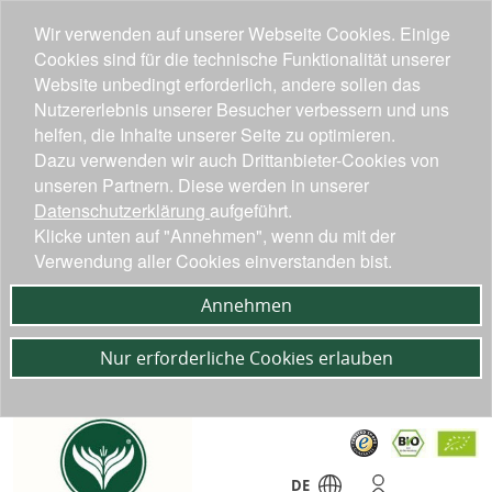
Wir verwenden auf unserer Webseite Cookies. Einige
Cookies sind für die technische Funktionalität unserer
Website unbedingt erforderlich, andere sollen das
Nutzererlebnis unserer Besucher verbessern und uns
helfen, die Inhalte unserer Seite zu optimieren.
Dazu verwenden wir auch Drittanbieter-Cookies von
unseren Partnern. Diese werden in unserer
Datenschutzerklärung
aufgeführt.
Klicke unten auf "Annehmen", wenn du mit der
Verwendung aller Cookies einverstanden bist.
Annehmen
Nur erforderliche Cookies erlauben
DE