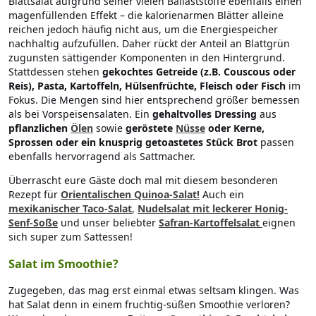
Blattsalat aufgrund seiner vielen Ballaststoffe ebenfalls einen
magenfüllenden Effekt – die kalorienarmen Blätter alleine
reichen jedoch häufig nicht aus, um die Energiespeicher
nachhaltig aufzufüllen. Daher rückt der Anteil an Blattgrün
zugunsten sättigender Komponenten in den Hintergrund.
Stattdessen stehen
gekochtes Getreide (z.B. Couscous oder
Reis), Pasta, Kartoffeln, Hülsenfrüchte, Fleisch oder Fisch
im
Fokus. Die Mengen sind hier entsprechend größer bemessen
als bei Vorspeisensalaten. Ein
gehaltvolles Dressing
aus
pflanzlichen
Ölen
sowie
geröstete
Nüsse
oder Kerne,
Sprossen oder ein knusprig getoastetes Stück Brot
passen
ebenfalls hervorragend als Sattmacher.
Überrascht eure Gäste doch mal mit diesem besonderen
Rezept für
Orientalischen Quinoa-Salat!
Auch ein
mexikanischer Taco-Salat
,
Nudelsalat mit leckerer Honig-
Senf-Soße
und unser beliebter
Safran-Kartoffelsalat
eignen
sich super zum Sattessen!
Salat im Smoothie?
Zugegeben, das mag erst einmal etwas seltsam klingen. Was
hat Salat denn in einem fruchtig-süßen Smoothie verloren?