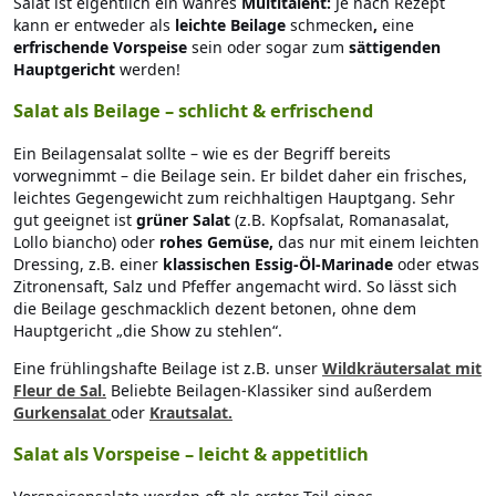
Salat ist eigentlich ein wahres
Multitalent:
Je nach Rezept
kann er entweder als
leichte Beilage
schmecken
,
eine
erfrischende Vorspeise
sein oder sogar zum
sättigenden
Hauptgericht
werden!
Salat als Beilage – schlicht & erfrischend
Ein Beilagensalat sollte – wie es der Begriff bereits
vorwegnimmt – die Beilage sein. Er bildet daher ein frisches,
leichtes Gegengewicht zum reichhaltigen Hauptgang. Sehr
gut geeignet ist
grüner Salat
(z.B. Kopfsalat, Romanasalat,
Lollo biancho) oder
rohes Gemüse,
das nur mit einem leichten
Dressing, z.B. einer
klassischen Essig-Öl-Marinade
oder etwas
Zitronensaft, Salz und Pfeffer angemacht wird. So lässt sich
die Beilage geschmacklich dezent betonen, ohne dem
Hauptgericht „die Show zu stehlen“.
Eine frühlingshafte Beilage ist z.B. unser
Wildkräutersalat mit
Fleur de Sal.
Beliebte Beilagen-Klassiker sind außerdem
Gurkensalat
oder
Krautsalat.
Salat als Vorspeise
–
leicht & appetitlich