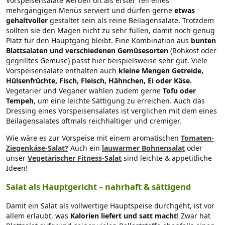
Vorspeisensalate werden oft als erster Teil eines
mehrgängigen Menüs serviert und dürfen gerne
etwas
gehaltvoller
gestaltet sein als reine Beilagensalate. Trotzdem
sollten sie den Magen nicht zu sehr füllen, damit noch genug
Platz für den Hauptgang bleibt. Eine Kombination aus
bunten
Blattsalaten und verschiedenen Gemüsesorten
(Rohkost oder
gegrilltes Gemüse) passt hier beispielsweise sehr gut. Viele
Vorspeisensalate enthalten auch
kleine Mengen Getreide,
Hülsenfrüchte, Fisch, Fleisch, Hähnchen, Ei oder Käse.
Vegetarier und Veganer wählen zudem gerne
Tofu oder
Tempeh
, um eine leichte Sättigung zu erreichen. Auch das
Dressing eines Vorspeisensalates ist verglichen mit dem eines
Beilagensalates oftmals reichhaltiger und cremiger.
Wie wäre es zur Vorspeise mit einem aromatischen
Tomaten-
Ziegenkäse-Salat?
Auch ein
lauwarmer Bohnensalat
oder
unser
Vegetarischer Fitness-Salat
sind leichte & appetitliche
Ideen!
Salat als Hauptgericht – nahrhaft & sättigend
Damit ein Salat als vollwertige Hauptspeise durchgeht, ist vor
allem erlaubt, was
Kalorien liefert und satt macht
! Zwar hat