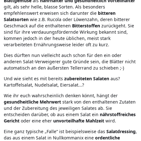
Blattgemüse
als
nahrhafter und gesundheitlich vorteilhafter
gilt, als sehr helle, blasse Sorten. Als besonders
empfehlenswert erweisen sich darunter die
bitteren
Salatsorten
wie z.B. Rucola oder Löwenzahn, deren bitterer
Geschmack auf die enthaltenen
Bitterstoffen
zurückgeht. Sie
sind für ihre verdauungsfördernde Wirkung bekannt sind,
kommen jedoch in der heute üblichen, meist stark
verarbeiteten Ernährungsweise leider oft zu kurz.
Dies dürften nun vielleicht auch schon für den ein oder
anderen Salat-Verweigerer gute Gründe sein, die Blätter nicht
automatisch an den äußersten Tellerrand zu schieben ;-)
Und wie sieht es mit bereits
zubereiteten Salaten
aus?
Kartoffelsalat, Nudelsalat, Eiersalat...?
Wie ihr euch wahrscheinlich denken könnt, hängt der
gesundheitliche Mehrwert
stark von den enthaltenen Zutaten
und der Zubereitung des jeweiligen Salates ab. Sie
entscheiden darüber, ob aus einem Salat ein
nährstoffreiches
Gericht
oder eine eher
unvorteilhafte Mahlzeit
wird.
Eine ganz typische „Falle“ ist beispielsweise das
Salatdressing
,
das aus einem Salat in Nullkommanix eine
ordentliche