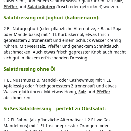
süßer Senf) und einem Schluck Wasser glattrühren. Mit
Salz
,
Pfeffer
und
Salatkräutern
(frisch oder getrocknet) würzen.
Salatdressing mit Joghurt (kalorienarm):
2 EL Naturjoghurt (oder pflanzliche Alternative, z.B. auf Soja-
oder Mandelbasis) mit 1 TL Kürbiskernöl, etwas frisch
gepresstem Zitronensaft und einem Schluck Wasser cremig
rühren. Mit Meersalz,
Pfeffer
und gehacktem Schnittlauch
abschmecken. Auch etwas frisch gepresster Knoblauch macht
sich gut in diesem erfrischenden Dressing!
Salatdressing ohne Öl
1 EL Nussmus (z.B. Mandel- oder Cashewmus) mit 1 EL
Apfelessig oder frischgepresstem Zitronensaft und etwas
Wasser glattrühren. Mit etwas Honig,
Salz
und
Pfeffer
abschmecken.
Süßes Salatdressing – perfekt zu Obstsalat:
1-2 EL Sahne (als pflanzliche Alternative: 1-2 EL weißes
Mandelmus) mit 1 EL frischgepresster Orangen- oder