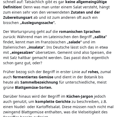
schnell auf: Tatsächlich gibt es gar
keine allgemeingültige
Definition
! Denn was man unter einem Salat versteht, hängt
zum einen sehr von den verwendeten
Zutaten und der
Zubereitungsart
ab und ist zum anderen oft auch ein
bisschen
„Auslegungssache“.
Der Wortursprung geht auf die
romanischen Sprachen
zurück: Während man im Lateinischen den Begriff
„sallita“
findet, kennt man im Französischen
„salade“
und im
Italienischen
„insalata“
. Ins Deutsche lässt sich das in etwa
mit
„eingesalzen“
übersetzen. Gemeint sind also Speisen, die
mit Salz haltbar gemacht werden. Das passt doch eigentlich
schon ganz gut, oder?
Früher bezog sich der Begriff in erster Linie auf
rohes,
zumal
auch
fermentiertes Gemüse
und dient in der Botanik bis
heute als
Sammelbezeichnung
für unterschiedliche, meist
grüne
Blattgemüse-Sorten.
Darüber hinaus wird der Begriff im
Küchen-Jargon
jedoch
auch genutzt, um
komplette Gerichte
zu beschreiben, z.B.
einen Nudel- oder Kartoffelsalat. Diese müssen noch nicht mal
zwingend Blattgemüse enthalten, was die Vielseitigkeit des