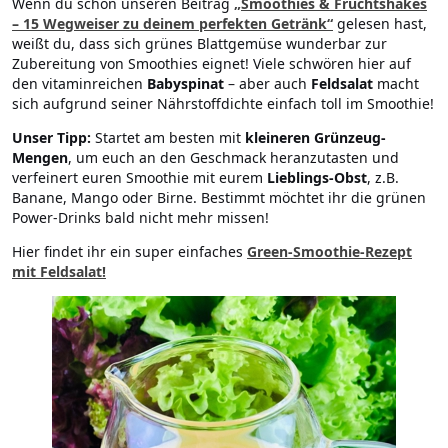
Wenn du schon unseren Beitrag
„Smoothies & Fruchtshakes
– 15 Wegweiser zu deinem perfekten Getränk
“
gelesen hast,
weißt du, dass sich grünes Blattgemüse wunderbar zur
Zubereitung von Smoothies eignet! Viele schwören hier auf
den vitaminreichen
Babyspinat
– aber auch
Feldsalat
macht
sich aufgrund seiner Nährstoffdichte einfach toll im Smoothie!
Unser Tipp:
Startet am besten mit
kleineren Grünzeug-
Mengen
, um euch an den Geschmack heranzutasten und
verfeinert euren Smoothie mit eurem
Lieblings-Obst
, z.B.
Banane, Mango oder Birne. Bestimmt möchtet ihr die grünen
Power-Drinks bald nicht mehr missen!
Hier findet ihr ein super einfaches
Green-Smoothie-Rezept
mit Feldsalat!