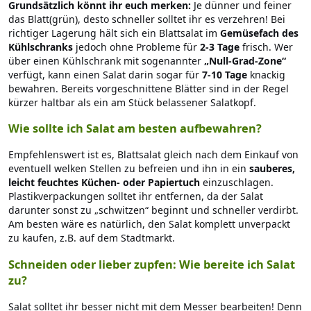
Grundsätzlich könnt ihr euch merken:
Je dünner und feiner
das Blatt(grün), desto schneller solltet ihr es verzehren! Bei
richtiger Lagerung hält sich ein Blattsalat im
Gemüsefach des
Kühlschranks
jedoch ohne Probleme für
2-3 Tage
frisch. Wer
über einen Kühlschrank mit sogenannter
„Null-Grad-Zone“
verfügt, kann einen Salat darin sogar für
7-10 Tage
knackig
bewahren. Bereits vorgeschnittene Blätter sind in der Regel
kürzer haltbar als ein am Stück belassener Salatkopf.
Wie sollte ich Salat am besten aufbewahren?
Empfehlenswert ist es, Blattsalat gleich nach dem Einkauf von
eventuell welken Stellen zu befreien und ihn in ein
sauberes,
leicht feuchtes Küchen- oder Papiertuch
einzuschlagen.
Plastikverpackungen solltet ihr entfernen, da der Salat
darunter sonst zu „schwitzen“ beginnt und schneller verdirbt.
Am besten wäre es natürlich, den Salat komplett unverpackt
zu kaufen, z.B. auf dem Stadtmarkt.
Schneiden oder lieber zupfen: Wie bereite ich Salat
zu?
Salat solltet ihr besser nicht mit dem Messer bearbeiten! Denn