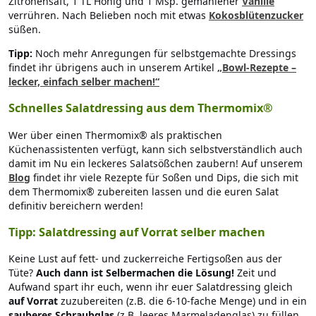
Zitronensaft, 1 TL Honig und 1 Msp. gemahlener
Vanille
verrühren. Nach Belieben noch mit etwas
Kokosblütenzucker
süßen.
Tipp:
Noch mehr Anregungen für selbstgemachte Dressings
findet ihr übrigens auch in unserem Artikel
„Bowl-Rezepte –
lecker, einfach selber machen!“
Schnelles Salatdressing aus dem Thermomix
®
Wer über einen Thermomix® als praktischen
Küchenassistenten verfügt, kann sich selbstverständlich auch
damit im Nu ein leckeres Salatsößchen zaubern! Auf unserem
Blog
findet ihr viele Rezepte für Soßen und Dips, die sich mit
dem Thermomix® zubereiten lassen und die euren Salat
definitiv bereichern werden!
Tipp: Salatdressing auf Vorrat selber machen
Keine Lust auf fett- und zuckerreiche Fertigsoßen aus der
Tüte?
Auch dann ist Selbermachen die Lösung!
Zeit und
Aufwand spart ihr euch, wenn ihr euer Salatdressing gleich
auf Vorrat
zuzubereiten (z.B. die 6-10-fache Menge) und in ein
sauberes Schraubglas
(z.B. leeres Marmeladenglas) zu füllen.