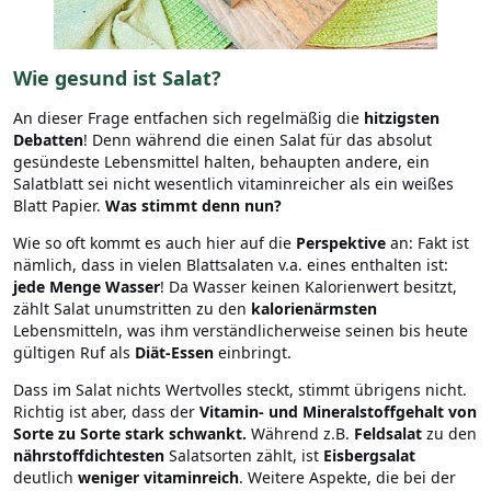
Wie gesund ist Salat?
An dieser Frage entfachen sich regelmäßig die
hitzigsten
Debatten
! Denn während die einen Salat für das absolut
gesündeste Lebensmittel halten, behaupten andere, ein
Salatblatt sei nicht wesentlich vitaminreicher als ein weißes
Blatt Papier.
Was stimmt denn nun?
Wie so oft kommt es auch hier auf die
Perspektive
an: Fakt ist
nämlich, dass in vielen Blattsalaten v.a. eines enthalten ist:
jede Menge Wasser
! Da Wasser keinen Kalorienwert besitzt,
zählt Salat unumstritten zu den
kalorienärmsten
Lebensmitteln, was ihm verständlicherweise seinen bis heute
gültigen Ruf als
Diät-Essen
einbringt.
Dass im Salat nichts Wertvolles steckt, stimmt übrigens nicht.
Richtig ist aber, dass der
Vitamin- und Mineralstoffgehalt von
Sorte zu Sorte stark schwankt.
Während z.B.
Feldsalat
zu den
nährstoffdichtesten
Salatsorten zählt, ist
Eisbergsalat
deutlich
weniger vitaminreich
. Weitere Aspekte, die bei der