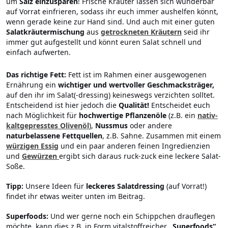
um
Salz
einzusparen
! Frische Kräuter lassen sich wunderbar
auf Vorrat einfrieren, sodass ihr euch immer aushelfen könnt,
wenn gerade keine zur Hand sind. Und auch mit einer guten
Salatkräutermischung
aus
getrockneten Kräutern
seid ihr
immer gut aufgestellt und könnt euren Salat schnell und
einfach aufwerten.
Das richtige Fett:
Fett ist im Rahmen einer ausgewogenen
Ernährung ein
wichtiger und wertvoller Geschmacksträger,
auf den ihr im Salat(-dressing) keineswegs verzichten solltet.
Entscheidend ist hier jedoch die
Qualität!
Entscheidet euch
nach Möglichkeit für
hochwertige Pflanzenöle
(z.B. ein
nativ-
kaltgepresstes Olivenöl
),
Nussmus
oder andere
naturbelassene Fettquellen
, z.B. Sahne. Zusammen mit einem
würzigen Essig
und ein paar anderen feinen Ingredienzien
und
Gewürzen
ergibt sich daraus ruck-zuck eine leckere Salat-
Soße.
Tipp:
Unsere Ideen für
leckeres Salatdressing
(auf Vorrat!)
findet ihr etwas weiter unten im Beitrag.
Superfoods:
Und wer gerne noch ein Schippchen drauflegen
möchte, kann dies z.B. in Form vitalstoffreicher
„Superfoods“