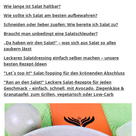
Wie lange ist Salat haltbar?
Wie sollte ich Salat am besten aufbewahren?
Schneiden oder lieber zupfen: Wie bereite ich Salat zu?
Braucht man unbedingt eine Salatschleuder?
„Da haben wir den Salat!“ – was sich aus Salat so alles
zaubern lässt
Leckeres Salatdressing einfach selber machen – unsere
besten Rezept-Ideen
"
Let´s top it!" Salat-Topping für den krönenden Abschluss
"
Ran an den Salat!" Leckere Salat-Rezepte für jeden
Geschmack – einfach, schnell, mit Avocado, Ziegenkäse &
Granatapfel, zum Grillen, vegetarisch oder Low-Carb