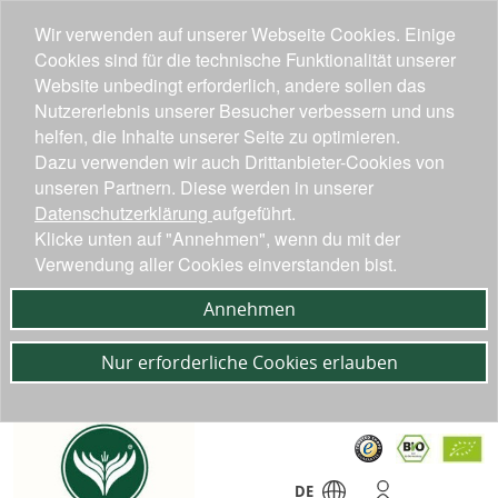
Wir verwenden auf unserer Webseite Cookies. Einige
Cookies sind für die technische Funktionalität unserer
Website unbedingt erforderlich, andere sollen das
Nutzererlebnis unserer Besucher verbessern und uns
helfen, die Inhalte unserer Seite zu optimieren.
Dazu verwenden wir auch Drittanbieter-Cookies von
unseren Partnern. Diese werden in unserer
Datenschutzerklärung
aufgeführt.
Klicke unten auf "Annehmen", wenn du mit der
Verwendung aller Cookies einverstanden bist.
Annehmen
Nur erforderliche Cookies erlauben
DE