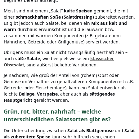
Begriffes bereits aufzeigt.
Meist sind mit einem „Salat“
kalte Speisen
gemeint, die mit
einer
schmackhaften Soße (Salatdressing)
zubereitet werden.
Es gibt jedoch auch Salate, bei denen ein
Mix aus kalt und
warm
durchaus erwünscht ist und die lauwarm bzw.
zusammen mit warmen Komponenten (z.B. gebratenem
Hähnchen, Getreide oder Grillgemüse) serviert werden.
Übrigens muss ein Salat nicht zwangsläufig herzhaft sein –
auch
süße Salate
, wie beispielsweise ein
klassischer
Obstsalat
, sind äußerst beliebte Variationen.
Je nachdem, wie groß der Anteil von (rohem) Obst oder
Gemüse im Verhältnis zu gehaltvolleren Komponenten ist (z.B.
Getreide- oder Fleischeinlage), kann ein Salat entweder als
leichte
Beilage, Vorspeise,
aber auch als
sättigendes
Hauptgericht
gereicht werden.
Grün, rot, bitter, nahrhaft – welche
unterschiedlichen Salatsorten gibt es?
Die Unterscheidung zwischen
Salat als Blattgemüse
und
Salat
als zubereitete Speise
kann sehr hilfreich sein, einen