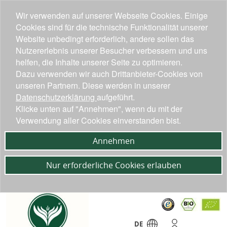
Wir verwenden auf unserer Webseite Cookies. Einige
Cookies sind für die technische Funktionalität unserer
Website unbedingt erforderlich, andere sollen das
Nutzererlebnis unserer Besucher verbessern und uns
helfen, die Inhalte unserer Seite zu optimieren.
Dazu verwenden wir auch Drittanbieter-Cookies von
unseren Partnern. Diese werden in unserer
Datenschutzerklärung
aufgeführt.
Klicke unten auf "Annehmen", wenn du mit der
Verwendung aller Cookies einverstanden bist.
Annehmen
Nur erforderliche Cookies erlauben
DE