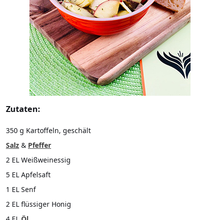
Zutaten:
350 g Kartoffeln, geschält
Salz
&
Pfeffer
2 EL Weißweinessig
5 EL Apfelsaft
1 EL Senf
2 EL flüssiger Honig
4 EL
Öl