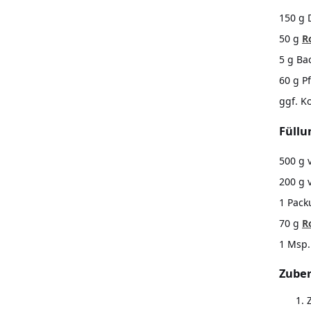
150 g 
50 g
R
5 g Ba
60 g P
ggf. K
Füllu
500 g 
200 g 
1 Pack
70 g
R
1 Msp
Zuber