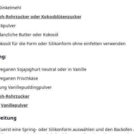
Dinkelmehl
oh-Rohrzucker oder Kokosblütenzucker
ckpulver
flanzliche Butter oder Kokosöl
okosöl für die Form oder Silikonform ohne einfetten verwenden
ng:
veganen Sojajoghurt neutral oder in Vanille
veganen Frischkäse
ung Vanillepuddingpulver
oh-Rohrzucker
.
Vanillepulver
eitung
Zuerst eine Spring- oder Silikonform auswählen und den Backofen 