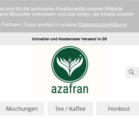
 sind für die technische Funktionalität unserer Website
serer Besucher verbessern und uns helfen, die Inhalte unserer
 Partnern. Diese werden in unserer
Datenschutzerklärung
ller Cookies einverstanden bist.
Schneller und Kostenloser Versand in DE
Mischungen
Tee / Kaffee
Feinkost