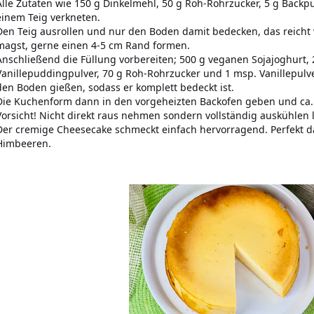
Alle Zutaten wie 150 g Dinkelmehl, 50 g Roh-Rohrzucker, 5 g Backpu
einem Teig verkneten.
Den Teig ausrollen und nur den Boden damit bedecken, das reicht
magst, gerne einen 4-5 cm Rand formen.
Anschließend die Füllung vorbereiten; 500 g veganen Sojajoghurt,
Vanillepuddingpulver, 70 g Roh-Rohrzucker und 1 msp. Vanillepulv
den Boden gießen, sodass er komplett bedeckt ist.
Die Kuchenform dann in den vorgeheizten Backofen geben und ca.
Vorsicht! Nicht direkt raus nehmen sondern vollständig auskühlen 
Der cremige Cheesecake schmeckt einfach hervorragend. Perfekt 
Himbeeren.