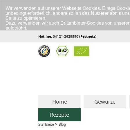
Wir verwenden auf unserer Webseite Cookies. Einige Cookies
unbedingt erforderlich, andere sollen das Nutzererlebnis un
Seite zu optimieren.
Dazu verwenden wir auch Drittanbieter-Cookies von unseren
aufgeführt.
Klicke unten auf "Annehmen", wenn du mit der Verwendung a
Hotline:
04121-2629590
(Festnetz)
Home
Gewürze
Rezepte
>
Startseite
Blog