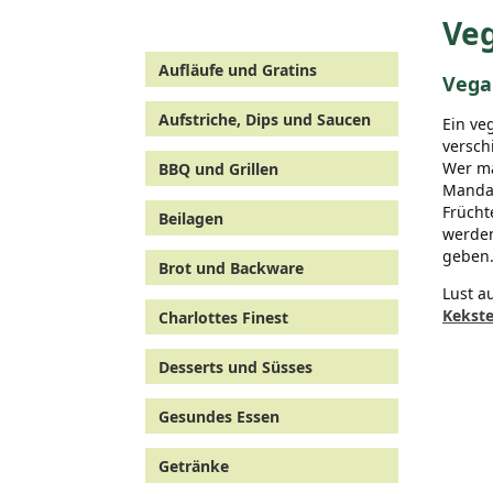
Ve
Aufläufe und Gratins
Vega
Aufstriche, Dips und Saucen
Ein ve
versch
Wer ma
BBQ und Grillen
Mandar
Frücht
Beilagen
werden
geben
Brot und Backware
Lust a
Kekste
Charlottes Finest
Desserts und Süsses
Gesundes Essen
Getränke