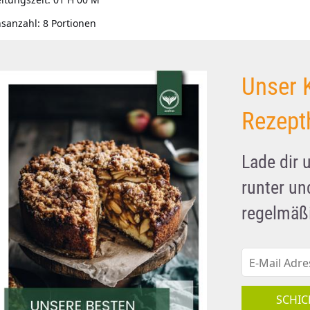
nsanzahl:
8 Portionen
Unser 
Rezept
Lade dir 
runter u
regelmäßi
SCHIC