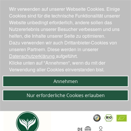
Wir verwenden auf unserer Webseite Cookies. Einige
Cookies sind für die technische Funktionalität unserer
Website unbedingt erforderlich, andere sollen das
Nutzererlebnis unserer Besucher verbessern und uns
helfen, die Inhalte unserer Seite zu optimieren.
Dazu verwenden wir auch Drittanbieter-Cookies von
unseren Partnern. Diese werden in unserer
Datenschutzerklärung
aufgeführt.
Klicke unten auf "Annehmen", wenn du mit der
Verwendung aller Cookies einverstanden bist.
Annehmen
Nur erforderliche Cookies erlauben
DE