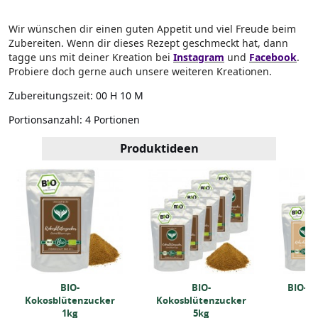
Wir wünschen dir einen guten Appetit und viel Freude beim
Zubereiten. Wenn dir dieses Rezept geschmeckt hat, dann
tagge uns mit deiner Kreation bei
Instagram
und
Facebook
.
Probiere doch gerne auch unsere weiteren Kreationen.
Zubereitungszeit:
00 H 10 M
Portionsanzahl:
4 Portionen
Produktideen
BIO-
BIO-
BIO-R
Kokosblütenzucker
Kokosblütenzucker
1kg
5kg