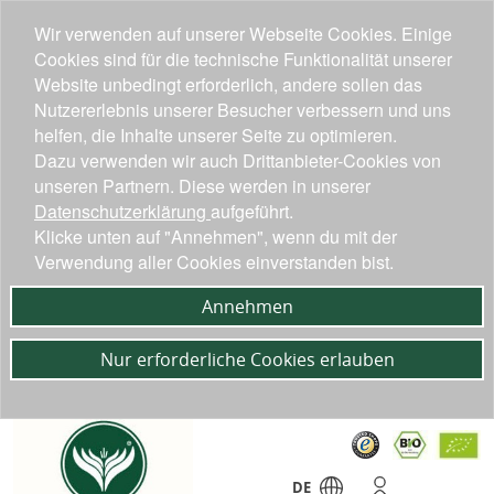
Wir verwenden auf unserer Webseite Cookies. Einige
Cookies sind für die technische Funktionalität unserer
Website unbedingt erforderlich, andere sollen das
Nutzererlebnis unserer Besucher verbessern und uns
helfen, die Inhalte unserer Seite zu optimieren.
Dazu verwenden wir auch Drittanbieter-Cookies von
unseren Partnern. Diese werden in unserer
Datenschutzerklärung
aufgeführt.
Klicke unten auf "Annehmen", wenn du mit der
Verwendung aller Cookies einverstanden bist.
Annehmen
Nur erforderliche Cookies erlauben
DE