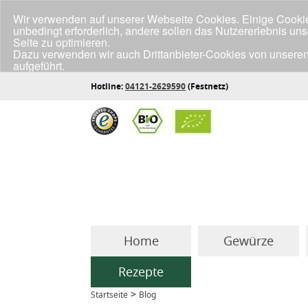
Wir verwenden auf unserer Webseite Cookies. Einige Cookies
unbedingt erforderlich, andere sollen das Nutzererlebnis un
Seite zu optimieren.
Dazu verwenden wir auch Drittanbieter-Cookies von unseren
aufgeführt.
Klicke unten auf "Annehmen", wenn du mit der Verwendung a
Hotline:
04121-2629590
(Festnetz)
Home
Gewürze
Rezepte
>
Startseite
Blog