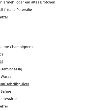
aniermehl oder ein altes Brötchen
l frische Petersilie
effer
e
braune Champignons
bel
öl
lsamicoessig
 Wasser
emüsebrühpulver
 Sahne
peisestärke
effer