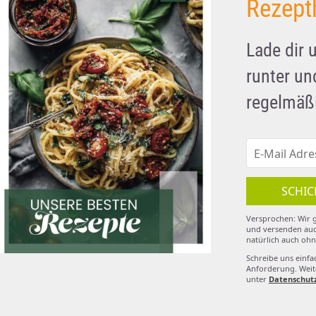
Rezept
Lade dir 
runter u
regelmäßi
SCHIC
Versprochen: Wir g
und versenden auc
natürlich auch ohn
Schreibe uns einfa
Anforderung. Weite
unter
Datenschut