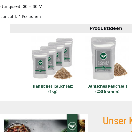
itungszeit:
00 H 30 M
nsanzahl:
4 Portionen
Produktideen
 fein (5kg)
Dänisches Rauchsalz
Dänisches Rauchsalz
(1kg)
(250 Gramm)
Unser 