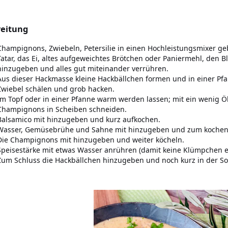
eitung
Champignons, Zwiebeln, Petersilie in einen Hochleistungsmixer ge
Tatar, das Ei, altes aufgeweichtes Brötchen oder Paniermehl, den B
hinzugeben und alles gut miteinander verrühren.
Aus dieser Hackmasse kleine Hackbällchen formen und in einer Pf
Zwiebel schälen und grob hacken.
Im Topf oder in einer Pfanne warm werden lassen; mit ein wenig Ö
Champignons in Scheiben schneiden.
Balsamico mit hinzugeben und kurz aufkochen.
Wasser, Gemüsebrühe und Sahne mit hinzugeben und zum kochen
Die Champignons mit hinzugeben und weiter köcheln.
Speisestärke mit etwas Wasser anrühren (damit keine Klümpchen e
Zum Schluss die Hackbällchen hinzugeben und noch kurz in der So