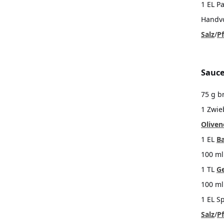
1 EL P
Handvol
Salz
/
Pf
Sauc
75 g 
1 Zwie
Oliven
1 EL
Ba
100 ml
1 TL
G
100 ml
1 EL S
Salz
/
Pf