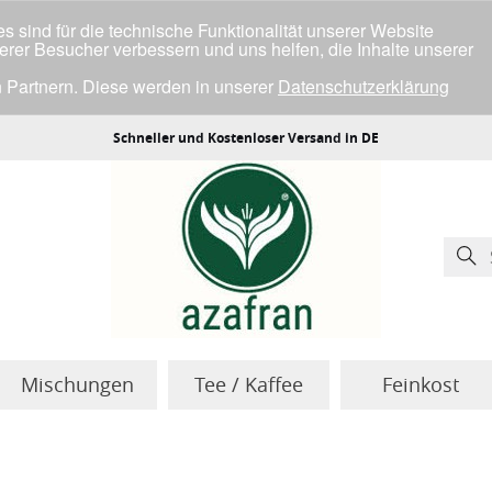
 sind für die technische Funktionalität unserer Website
serer Besucher verbessern und uns helfen, die Inhalte unserer
 Partnern. Diese werden in unserer
Datenschutzerklärung
ller Cookies einverstanden bist.
Schneller und Kostenloser Versand in DE
Mischungen
Tee / Kaffee
Feinkost