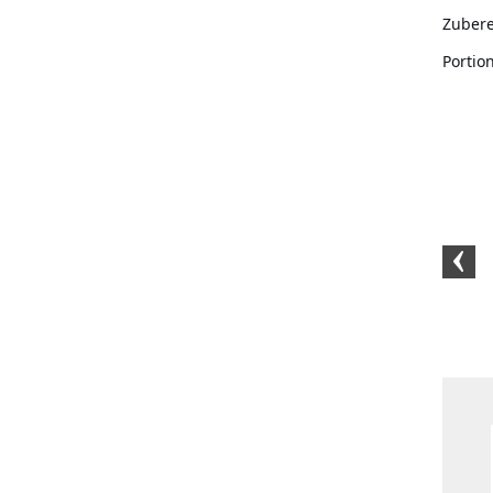
Zubere
Portio
Flor de Sal (1000
BIO-Gemüsebrühe
Kristallsalz
Gramm)
(50g)