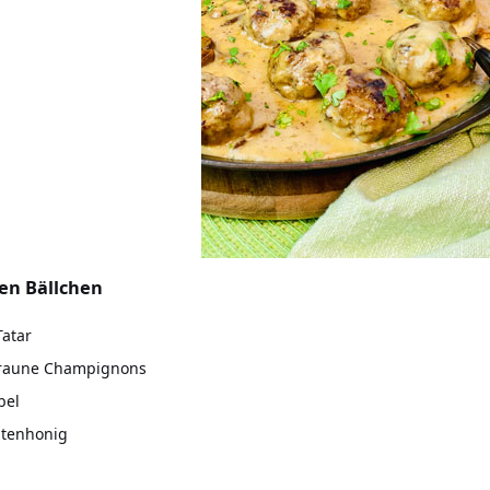
en Bällchen
Tatar
braune Champignons
bel
ütenhonig