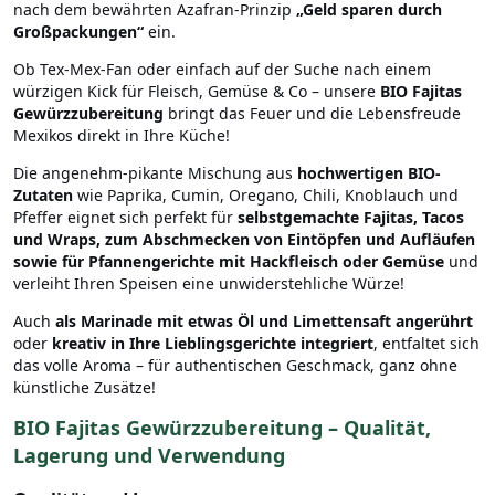
nach dem bewährten Azafran-Prinzip
„Geld sparen durch
Großpackungen“
ein.
Ob Tex-Mex-Fan oder einfach auf der Suche nach einem
würzigen Kick für Fleisch, Gemüse & Co
– unsere
BIO Fajitas
Gewürzzubereitung
bringt das Feuer und die Lebensfreude
Mexikos direkt in Ihre Küche!
Die angenehm-pikante Mischung aus
hochwertigen BIO-
Zutaten
wie Paprika, Cumin, Oregano, Chili, Knoblauch und
Pfeffer eignet sich perfekt für
selbstgemachte Fajitas, Tacos
und Wraps, zum Abschmecken von Eintöpfen und Aufläufen
sowie für Pfannengerichte mit Hackfleisch oder Gemüse
und
verleiht Ihren Speisen eine unwiderstehliche Würze!
Auch
als Marinade mit etwas Öl und Limettensaft
angerührt
oder
kreativ in Ihre Lieblingsgerichte integriert
, entfaltet sich
das volle Aroma – für authentischen Geschmack, ganz ohne
künstliche Zusätze!
BIO Fajitas Gewürzzubereitung – Qualität,
Lagerung und Verwendung