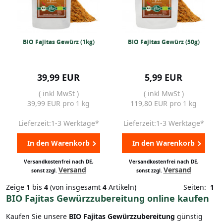
BIO Fajitas Gewürz (1kg)
BIO Fajitas Gewürz (50g)
39,99 EUR
5,99 EUR
( inkl MwSt )
( inkl MwSt )
39,99 EUR pro 1 kg
119,80 EUR pro 1 kg
Lieferzeit:1-3 Werktage*
Lieferzeit:1-3 Werktage*
In den Warenkorb
In den Warenkorb
Versandkostenfrei nach DE,
Versandkostenfrei nach DE,
Versand
Versand
sonst zzgl.
sonst zzgl.
Zeige
1
bis
4
(von insgesamt
4
Artikeln)
Seiten:
1
BIO Fajitas Gewürzzubereitung online kaufen
Kaufen Sie unsere
BIO Fajitas Gewürzzubereitung
günstig