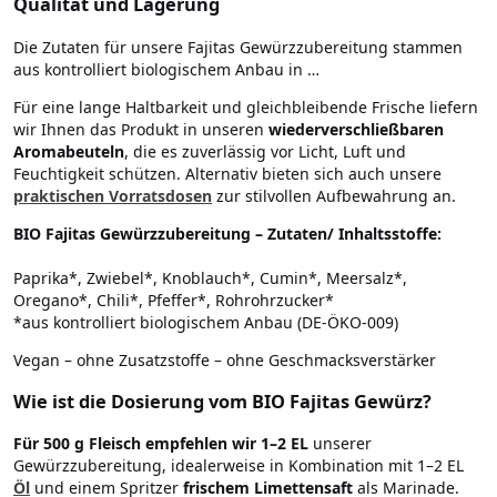
Qualität und Lagerung
Die Zutaten für unsere Fajitas Gewürzzubereitung stammen
aus kontrolliert biologischem Anbau in …
Für eine lange Haltbarkeit und gleichbleibende Frische liefern
wir Ihnen das Produkt in unseren
wiederverschließbaren
Aromabeuteln
, die es zuverlässig vor Licht, Luft und
Feuchtigkeit schützen. Alternativ bieten sich auch unsere
praktischen Vorratsdosen
zur stilvollen Aufbewahrung an.
BIO Fajitas Gewürzzubereitung – Zutaten/ Inhaltsstoffe:
Paprika*, Zwiebel*, Knoblauch*, Cumin*, Meersalz*,
Oregano*, Chili*, Pfeffer*, Rohrohrzucker*
*aus kontrolliert biologischem Anbau (DE-ÖKO-009)
Vegan – ohne Zusatzstoffe – ohne Geschmacksverstärker
Wie ist die Dosierung vom BIO Fajitas Gewürz?
Für 500 g Fleisch empfehlen wir
1–2 EL
unserer
Gewürzzubereitung, idealerweise in Kombination mit 1–2 EL
Öl
und einem Spritzer
frischem Limettensaft
als Marinade.