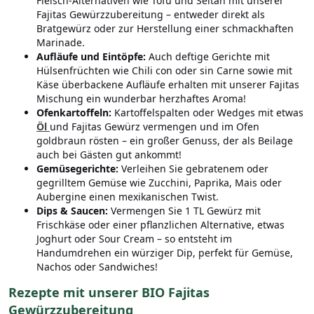
Fleisch-Alternativen wie Tofu und Seitan mit unserer
Fajitas Gewürzzubereitung – entweder direkt als
Bratgewürz oder zur Herstellung einer schmackhaften
Marinade.
Aufläufe und
Eintöpfe:
Auch deftige Gerichte mit
Hülsenfrüchten wie Chili con oder sin Carne sowie mit
Käse überbackene Aufläufe erhalten mit unserer Fajitas
Mischung ein wunderbar herzhaftes Aroma!
Ofenkartoffeln:
Kartoffelspalten oder Wedges mit etwas
Öl
und Fajitas Gewürz vermengen und im Ofen
goldbraun rösten – ein großer Genuss, der als Beilage
auch bei Gästen gut ankommt!
Gemüsegerichte:
Verleihen Sie gebratenem oder
gegrilltem Gemüse wie Zucchini, Paprika, Mais oder
Aubergine einen mexikanischen Twist.
Dips & Saucen:
Vermengen Sie 1 TL Gewürz mit
Frischkäse oder einer pflanzlichen Alternative, etwas
Joghurt oder Sour Cream – so entsteht im
Handumdrehen ein würziger Dip, perfekt für Gemüse,
Nachos oder Sandwiches!
Rezepte mit unserer BIO Fajitas
Gewürzzubereitung