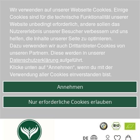
Wir verwenden auf unserer Webseite Cookies. Einige
Cookies sind für die technische Funktionalität unserer
Website unbedingt erforderlich, andere sollen das
Nutzererlebnis unserer Besucher verbessern und uns
helfen, die Inhalte unserer Seite zu optimieren.
Dazu verwenden wir auch Drittanbieter-Cookies von
unseren Partnern. Diese werden in unserer
Datenschutzerklärung
aufgeführt.
Klicke unten auf "Annehmen", wenn du mit der
Verwendung aller Cookies einverstanden bist.
Annehmen
Nur erforderliche Cookies erlauben
DE