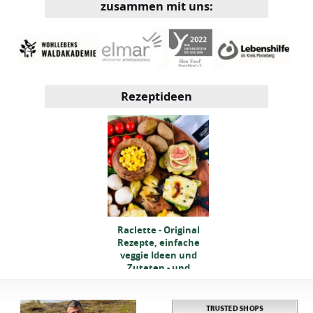
zusammen mit uns:
Rezeptideen
clette - Original
Raclette - Original
ezepte, einfache
Rezepte, einfache
eggie Ideen und
veggie Ideen und
Zutaten - und
Zutaten - und
Checkliste
Checkliste