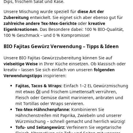
Dips, frischem Salat und Käse.
Unsere Mischung wurde speziell für
diese Art der
Zubereitung
entwickelt. Sie eignet sich aber ebenso gut für
zahlreiche andere Tex-Mex-Gerichte
oder
kreative
Eigenkreationen
. Das Besondere dabei: 100 % BIO-Qualität,
100 % Geschmack – und 0 % Kompromisse!
BIO Fajitas Gewürz Verwendung – Tipps & Ideen
Unsere BIO Fajitas Gewürzzubereitung können Sie auf
vielseitige Weise
in Ihrer Küche einsetzen. Ob klassisch oder
kreativ – lassen Sie sich einfach von unseren
folgenden
Verwendungstipps
inspirieren:
Fajitas, Tacos & Wraps:
Einfach 1–2 EL Gewürzmischung
mit etwas
Öl
und frischem Limettensaft verrühren,
Fleisch oder Gemüse damit marinieren, anbraten und
mit Tortillas oder Wraps servieren.
Tex-Mex-Hähnchenpfanne:
Kombinieren Sie
Hähnchenstreifen mit Paprika, Zwiebeln und unserer
Würzmischung – schnell gemacht und herrlich würzig!
Tofu- und Seitangewürz:
Verfeinern Sie vegetarische