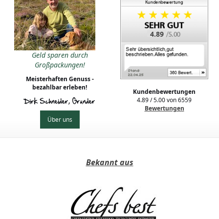
4.89
clette - Original
Geld sparen durch
ezepte, einfache
Großpackungen!
eggie Ideen und
Zutaten - und
Meisterhaften Genuss -
Checkliste
bezahlbar erleben!
Kundenbewertungen
4.89
/
5.00
von
6559
Dirk Schneider, Gründer
Bewertungen
Über uns
Bekannt aus