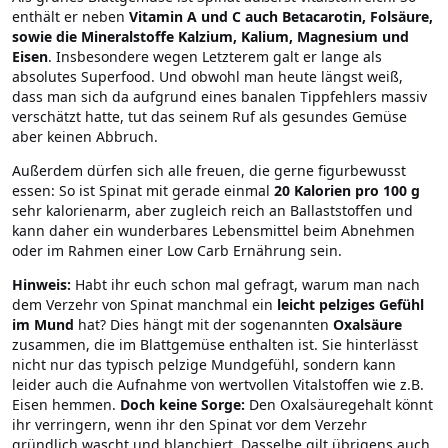
enthält er neben
Vitamin A und C auch Betacarotin, Folsäure,
sowie die Mineralstoffe Kalzium, Kalium, Magnesium und
Eisen
. Insbesondere wegen Letzterem galt er lange als
absolutes Superfood. Und obwohl man heute längst weiß,
dass man sich da aufgrund eines banalen Tippfehlers massiv
verschätzt hatte, tut das seinem Ruf als gesundes Gemüse
aber keinen Abbruch.
Außerdem dürfen sich alle freuen, die gerne figurbewusst
essen: So ist Spinat mit gerade einmal
20 Kalorien pro 100 g
sehr kalorienarm, aber zugleich reich an Ballaststoffen und
kann daher ein wunderbares Lebensmittel beim Abnehmen
oder im Rahmen einer Low Carb Ernährung sein.
Hinweis:
Habt ihr euch schon mal gefragt, warum man nach
dem Verzehr von Spinat manchmal ein
leicht pelziges Gefühl
im Mund
hat? Dies hängt mit der sogenannten
Oxalsäure
zusammen, die im Blattgemüse enthalten ist. Sie hinterlässt
nicht nur das typisch pelzige Mundgefühl, sondern kann
leider auch die Aufnahme von wertvollen Vitalstoffen wie z.B.
Eisen hemmen.
Doch keine Sorge:
Den Oxalsäuregehalt könnt
ihr verringern, wenn ihr den Spinat vor dem Verzehr
gründlich wascht und blanchiert. Dasselbe gilt übrigens auch