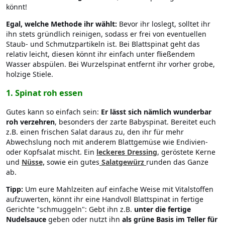
könnt!
Egal, welche Methode ihr wählt:
Bevor ihr loslegt, solltet ihr
ihn stets gründlich reinigen, sodass er frei von eventuellen
Staub- und Schmutzpartikeln ist. Bei Blattspinat geht das
relativ leicht, diesen könnt ihr einfach unter fließendem
Wasser abspülen. Bei Wurzelspinat entfernt ihr vorher grobe,
holzige Stiele.
1. Spinat roh essen
Gutes kann so einfach sein:
Er lässt sich nämlich wunderbar
roh verzehren
, besonders der zarte Babyspinat. Bereitet euch
z.B. einen frischen Salat daraus zu, den ihr für mehr
Abwechslung noch mit anderem Blattgemüse wie Endivien-
oder Kopfsalat mischt. Ein
leckeres Dressing
, geröstete Kerne
und
Nüsse,
sowie ein gutes
Salatgewürz
runden das Ganze
ab.
Tipp:
Um eure Mahlzeiten auf einfache Weise mit Vitalstoffen
aufzuwerten, könnt ihr eine Handvoll Blattspinat in fertige
Gerichte "schmuggeln": Gebt ihn z.B.
unter die fertige
Nudelsauce
geben oder nutzt ihn
als grüne Basis im Teller für