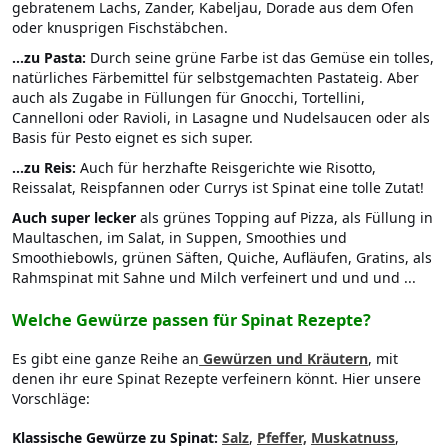
gebratenem Lachs, Zander, Kabeljau, Dorade aus dem Ofen
oder knusprigen Fischstäbchen.
...zu Pasta:
Durch seine grüne Farbe ist das Gemüse ein tolles,
natürliches Färbemittel für selbstgemachten Pastateig. Aber
auch als Zugabe in Füllungen für Gnocchi, Tortellini,
Cannelloni oder Ravioli, in Lasagne und Nudelsaucen oder als
Basis für Pesto eignet es sich super.
...zu Reis:
Auch für herzhafte Reisgerichte wie Risotto,
Reissalat, Reispfannen oder Currys ist Spinat eine tolle Zutat!
Auch super lecker
als grünes Topping auf Pizza, als Füllung in
Maultaschen, im Salat, in Suppen, Smoothies und
Smoothiebowls, grünen Säften, Quiche, Aufläufen, Gratins, als
Rahmspinat mit Sahne und Milch verfeinert und und und ...
Welche Gewürze passen für Spinat Rezepte?
Es gibt eine ganze Reihe an
Gewürzen und Kräutern
, mit
denen ihr eure Spinat Rezepte verfeinern könnt. Hier unsere
Vorschläge:
Klassische Gewürze zu Spinat:
Salz
,
Pfeffer,
Muskatnuss
,