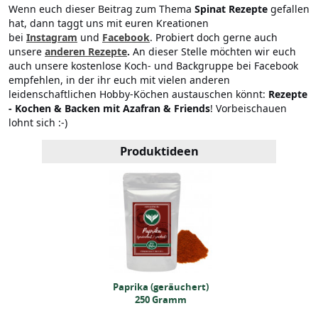
Wenn euch dieser Beitrag zum Thema
Spinat Rezepte
gefallen
hat, dann taggt uns mit euren Kreationen
bei
Instagram
und
Facebook
. Probiert doch gerne auch
unsere
anderen Rezepte
.
An dieser Stelle möchten wir euch
auch unsere kostenlose Koch- und Backgruppe bei Facebook
empfehlen, in der ihr euch mit vielen anderen
leidenschaftlichen Hobby-Köchen austauschen könnt:
Rezepte
- Kochen & Backen mit Azafran & Friends
! Vorbeischauen
lohnt sich :-)
Produktideen
rika (geräuchert)
Paprika (geräuchert)
250 Gramm
250 Gramm