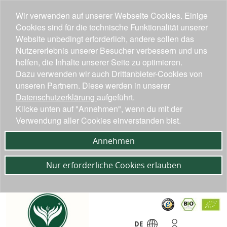
Wir verwenden auf unserer Webseite Cookies. Einige
Cookies sind für die technische Funktionalität unserer
Website unbedingt erforderlich, andere sollen das
Nutzererlebnis unserer Besucher verbessern und uns
helfen, die Inhalte unserer Seite zu optimieren.
Dazu verwenden wir auch Drittanbieter-Cookies von
unseren Partnern. Diese werden in unserer
Datenschutzerklärung
aufgeführt.
Klicke unten auf "Annehmen", wenn du mit der
Verwendung aller Cookies einverstanden bist.
Annehmen
Nur erforderliche Cookies erlauben
DE