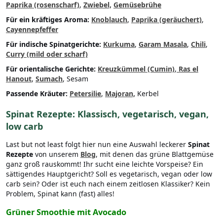
Paprika (rosenscharf)
,
Zwiebel,
Gemüsebrühe
Für ein kräftiges Aroma:
Knoblauch
,
Paprika (geräuchert)
,
Cayennepfeffer
Für indische Spinatgerichte:
Kurkuma
,
Garam Masala
,
Chili
,
Curry (mild oder scharf)
Für orientalische Gerichte:
Kreuzkümmel (Cumin)
,
Ras el
Hanout
,
Sumach
, Sesam
Passende Kräuter:
Petersilie
,
Majoran,
Kerbel
Spinat Rezepte: Klassisch, vegetarisch, vegan,
low carb
Last but not least folgt hier nun eine Auswahl leckerer
Spinat
Rezepte
von unserem
Blog
, mit denen das grüne Blattgemüse
ganz groß rauskommt! Ihr sucht eine leichte Vorspeise? Ein
sättigendes Hauptgericht? Soll es vegetarisch, vegan oder low
carb sein? Oder ist euch nach einem zeitlosen Klassiker? Kein
Problem, Spinat kann (fast) alles!
Grüner Smoothie mit Avocado