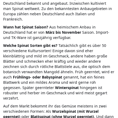
Deutschland bekannt und angebaut. Inzwischen kultiviert
man Spinat weltweit. Zu den bekanntesten Anbaugebieten in
Europa zählen neben Deutschland auch Italien und
Frankreich.
Wann hat Spinat Saison?
Aus heimischem Anbau in
Deutschland hat er von
März bis November
Saison. Import-
und TK-Ware ist ganzjährig verfügbar.
Welche Spinat Sorten gibt es?
Tatsächlich gibt es über 50
verschiedene Kultursorten! Einige davon sind eher
kleinblättrig und mild im Geschmack, andere haben große
Blätter und schmecken eher kräftig und wieder andere
zeichnen sich durch rötliche Blattstiele aus, die optisch dem
botanisch verwandten Mangold ähneln. Früh geerntet, wird er
auch
Frühlings- oder Babyspinat
genannt, hat ein feines
Blattwerk und ein mildes Aroma und wird gerne roh
gegessen. Später geernteter
Winterspinat
hingegen ist
robuster und herber im Geschmack und wird meist gegart
verzehrt.
Auf dem Markt bekommt ihr das Gemüse meistens in zwei
verschiedenen Formen: Als
Wurzelspinat (mit Wurzel
geerntet)
oder
Blattspinat (ohne Wurzel geerntet)
. Und dann