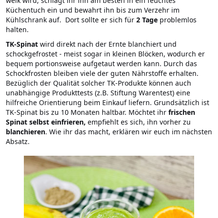
welk wird, schlagt ihr ihn am besten in ein feuchtes
Küchentuch ein und bewahrt ihn bis zum Verzehr im
Kühlschrank auf. Dort sollte er sich für
2 Tage
problemlos
halten.
TK-Spinat
wird direkt nach der Ernte blanchiert und
schockgefrostet - meist sogar in kleinen Blöcken, wodurch er
bequem portionsweise aufgetaut werden kann. Durch das
Schockfrosten bleiben viele der guten Nährstoffe erhalten.
Bezüglich der Qualität solcher TK-Produkte können auch
unabhängige Produkttests (z.B. Stiftung Warentest) eine
hilfreiche Orientierung beim Einkauf liefern. Grundsätzlich ist
TK-Spinat bis zu 10 Monaten haltbar. Möchtet ihr
frischen
Spinat selbst einfrieren,
empfiehlt es sich, ihn vorher zu
blanchieren
. Wie ihr das macht, erklären wir euch im nächsten
Absatz.