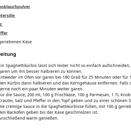
noblauchpulver
etersilie
lz
ffer
geriebenen Käse
eitung
Ein Spaghettikürbis lässt sich leider nicht so einfach aufschneide
garen um ihn besser halbieren zu können.
Entweder im Ofen vor garen bei 180 Grad für 25 Minuten oder für 
Den Kürbis dann halbieren und das Kerngehäuse entfernen. Falls d
gerne noch ein paar Minuten weiter garen.
Für die Sauce; 200 ml, 100 g Frischkäse, 100 g Parmesan, 1 TL Knobla
Kräuter, Salz und Pfeffer in den Topf geben und zu einer schönen 
Die cremige Sauce in die Spaghettikürbisse füllen, mit 100 g ger
den Backofen geben bis der Käse geschmolzen ist.
Anschließend warm genießen.