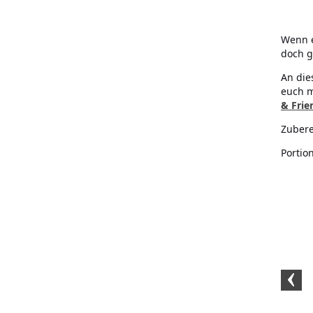
Wenn e
doch g
An die
euch m
& Frie
Zubere
Portio