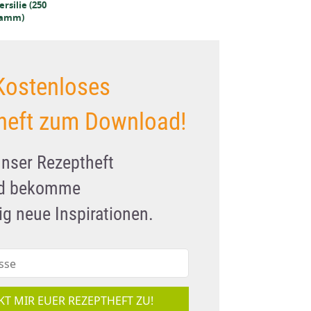
rsilie (250
BIO-Knoblauch
BIO Petersilie (250
amm)
granulat (250 Gramm)
Gramm)
Kostenloses
heft zum Download!
unser Rezeptheft
nd bekomme
g neue Inspirationen.
KT MIR EUER REZEPTHEFT ZU!