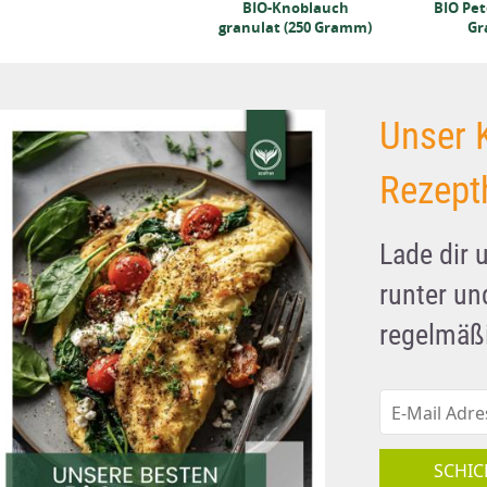
BIO Petersilie (250
BIO-Knoblauch
BIO Pete
Gramm)
granulat (250 Gramm)
Gr
Unser 
Rezept
Lade dir 
runter u
regelmäßi
SCHIC