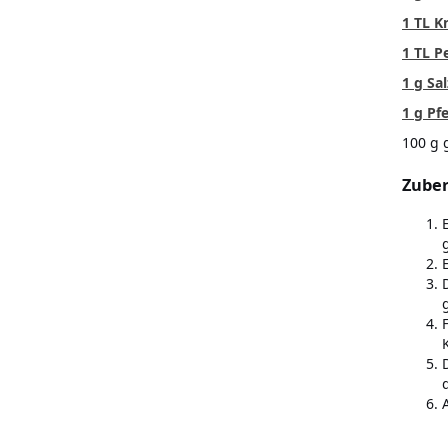
1 TL K
1 TL P
1 g Sa
1 g Pfe
100 g 
Zuber