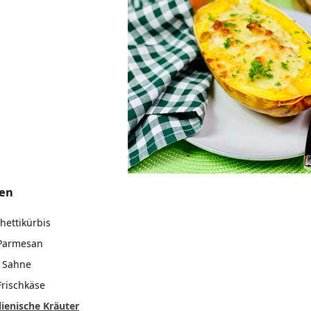
ten
hettikürbis
 Parmesan
 Sahne
Frischkäse
alienische Kräuter