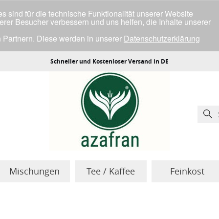
 sind für die technische Funktionalität unserer Website
serer Besucher verbessern und uns helfen, die Inhalte unserer
 Partnern. Diese werden in unserer
Datenschutzerklärung
ller Cookies einverstanden bist.
Schneller und Kostenloser Versand in DE
Mischungen
Tee / Kaffee
Feinkost