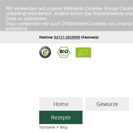
Wir verwenden auf unserer Webseite Cookies. Einige Cookies
unbedingt erforderlich, andere sollen das Nutzererlebnis un
Seite zu optimieren.
Dazu verwenden wir auch Drittanbieter-Cookies von unseren
aufgeführt.
Klicke unten auf "Annehmen", wenn du mit der Verwendung a
Hotline:
04121-2629590
(Festnetz)
Home
Gewürze
Rezepte
>
Startseite
Blog