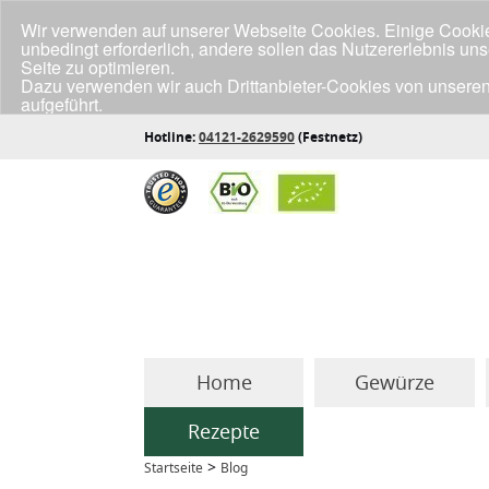
Wir verwenden auf unserer Webseite Cookies. Einige Cookies
unbedingt erforderlich, andere sollen das Nutzererlebnis un
Seite zu optimieren.
Dazu verwenden wir auch Drittanbieter-Cookies von unseren
aufgeführt.
Klicke unten auf "Annehmen", wenn du mit der Verwendung a
Hotline:
04121-2629590
(Festnetz)
Home
Gewürze
Rezepte
>
Startseite
Blog