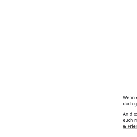
Wenn e
doch g
An die
euch m
& Frie