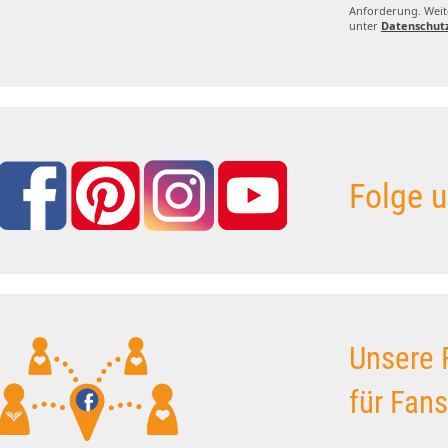
Anforderung. Weite
unter
Datenschut
Folge u
Unsere 
für Fan