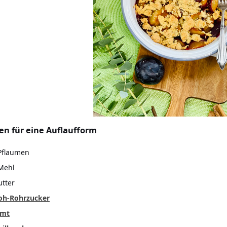
en für eine Auflaufform
Pflaumen
Mehl
utter
oh-Rohrzucker
imt