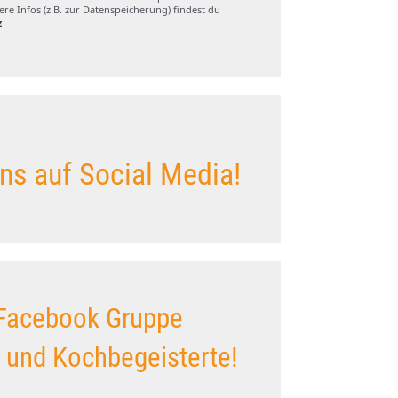
re Infos (z.B. zur Datenspeicherung) findest du
z
ns auf Social Media!
Facebook Gruppe
s und Kochbegeisterte!