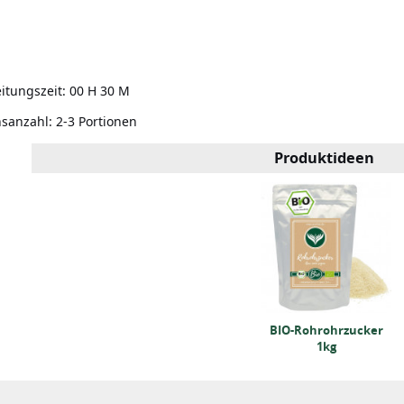
itungszeit:
00 H 30 M
nsanzahl:
2-3 Portionen
Produktideen
BIO-Rohrohrzucker
BIO-Rohrohrzucker
1kg
1kg