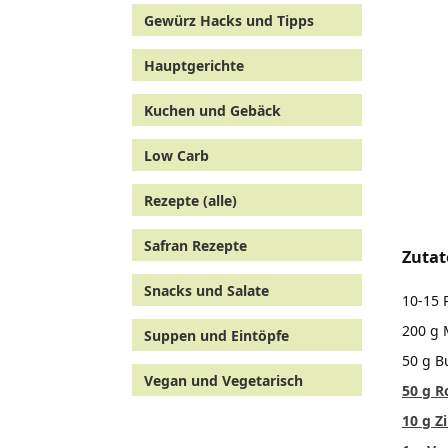
Gewürz Hacks und Tipps
Hauptgerichte
Kuchen und Gebäck
Low Carb
Rezepte (alle)
Safran Rezepte
Zutat
Snacks und Salate
10-15 
200 g 
Suppen und Eintöpfe
50 g B
Vegan und Vegetarisch
50 g R
10 g Z