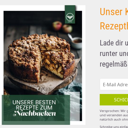
Unser 
Rezept
BIO-Rohrohrzucker
Lade dir 
1kg
runter u
regelmäßi
SCHIC
Versprochen: Wir g
und versenden auc
natürlich auch ohn
Schreibe uns einfa