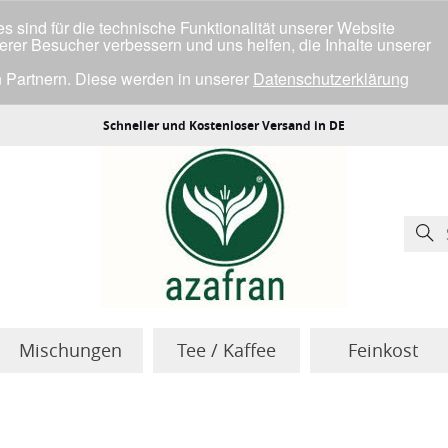
 sind für die technische Funktionalität unserer Website
serer Besucher verbessern und uns helfen, die Inhalte unserer
 Partnern. Diese werden in unserer
Datenschutzerklärung
ller Cookies einverstanden bist.
Schneller und Kostenloser Versand in DE
Mischungen
Tee / Kaffee
Feinkost