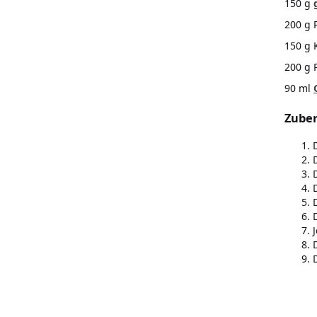
150 g
200 g 
150 g 
200 g 
90 ml
Zuber