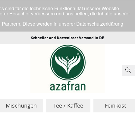
 sind für die technische Funktionalität unserer Website
serer Besucher verbessern und uns helfen, die Inhalte unserer
 Partnern. Diese werden in unserer
Datenschutzerklärung
ller Cookies einverstanden bist.
Schneller und Kostenloser Versand in DE
Mischungen
Tee / Kaffee
Feinkost