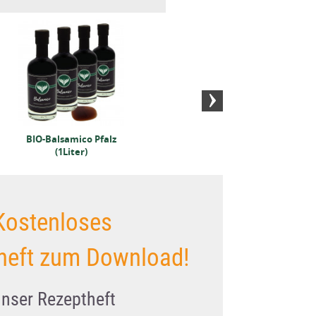
BIO-Senfmehl (250
BIO-S
Gramm)
(2
BIO-Balsamico Pfalz
(1Liter)
Kostenloses
heft zum Download!
unser Rezeptheft