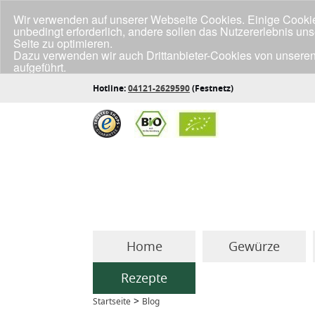
Wir verwenden auf unserer Webseite Cookies. Einige Cookies
unbedingt erforderlich, andere sollen das Nutzererlebnis un
Seite zu optimieren.
Dazu verwenden wir auch Drittanbieter-Cookies von unseren
aufgeführt.
Klicke unten auf "Annehmen", wenn du mit der Verwendung a
Hotline:
04121-2629590
(Festnetz)
Home
Gewürze
Rezepte
>
Startseite
Blog