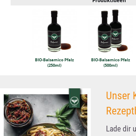
Produktideen
IO-Pfeffer
ramm)
BIO-Balsamico Pfalz
BIO-Balsamico Pfalz
(250ml)
(500ml)
Unser 
Rezept
Lade dir 