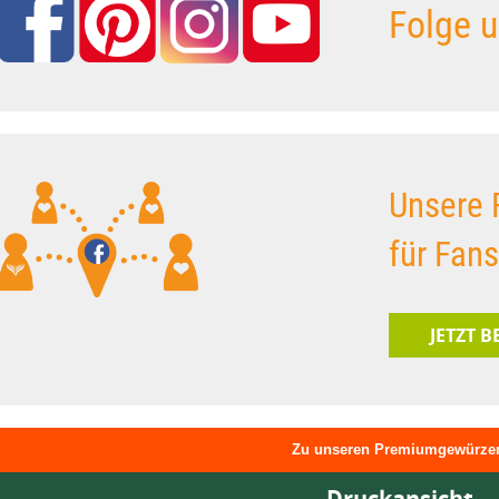
Folge u
Unsere 
für Fan
JETZT 
Zu unseren Premiumgewürze
Druckansicht