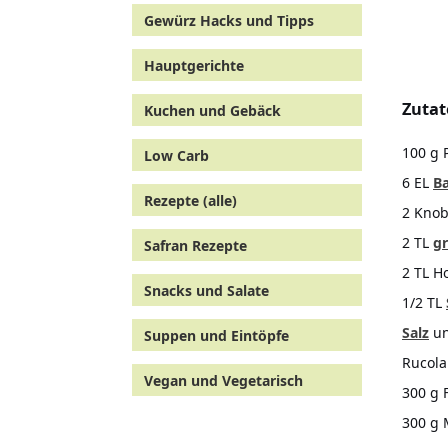
Gewürz Hacks und Tipps
Hauptgerichte
Zutat
Kuchen und Gebäck
100 g 
Low Carb
6 EL
B
Rezepte (alle)
2 Knob
2 TL
g
Safran Rezepte
2 TL H
Snacks und Salate
1/2 TL
Salz
u
Suppen und Eintöpfe
Rucola
Vegan und Vegetarisch
300 g F
300 g 