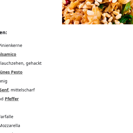
en:
Pinienkerne
alsamico
lauchzehen, gehackt
rünes Pesto
onig
Senf
, mittelscharf
nd
Pfeffer
arfalle
Mozzarella