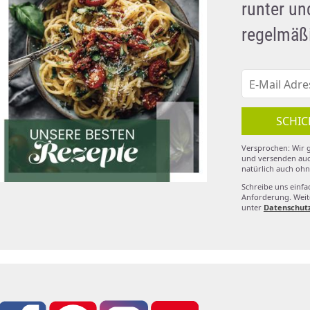
runter u
regelmäßi
SCHIC
Versprochen: Wir g
und versenden auc
natürlich auch ohn
Schreibe uns einfa
Anforderung. Weite
unter
Datenschut