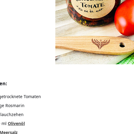
en:
getrocknete Tomaten
ge Rosmarin
blauchzehen
0 ml
Olivenöl
Meersalz