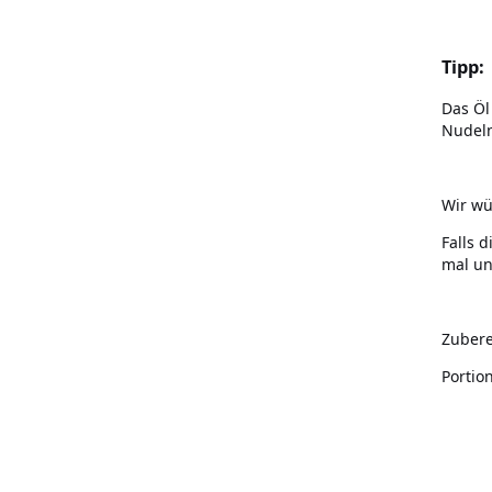
Tipp:
Das Öl
Nudel
Wir wü
Falls 
mal un
Zubere
Portio
Flor de Sal (250 Gramm)
Kristallsalz grob (10kg)
Dänisches 
(250 G