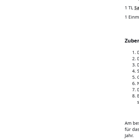
1 TL
S
1 Einm
Zuber
Am bes
für da
Jahr.