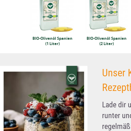
BIO-Olivenöl Spanien
BIO-Olivenöl Spanien
(1 Liter)
(2 Liter)
Unser 
Rezept
Lade dir 
runter u
regelmäßi