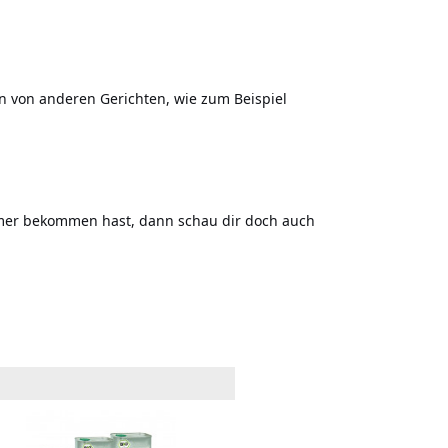
n von anderen Gerichten, wie zum Beispiel
mmer bekommen hast, dann schau dir doch auch
Dänisches Rauchsalz
Dänisc
(1kg)
(5