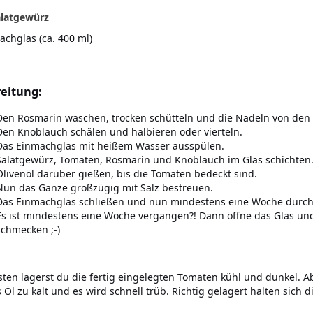
alatgewürz
achglas (ca. 400 ml)
eitung:
Den Rosmarin waschen, trocken schütteln und die Nadeln von den
Den Knoblauch schälen und halbieren oder vierteln.
Das Einmachglas mit heißem Wasser ausspülen.
Salatgewürz, Tomaten, Rosmarin und Knoblauch im Glas schichten
Olivenöl darüber gießen, bis die Tomaten bedeckt sind.
Nun das Ganze großzügig mit Salz bestreuen.
Das Einmachglas schließen und nun mindestens eine Woche durch
Es ist mindestens eine Woche vergangen?! Dann öffne das Glas und
schmecken ;-)
ten lagerst du die fertig eingelegten Tomaten kühl und dunkel. Abe
s Öl zu kalt und es wird schnell trüb. Richtig gelagert halten sic