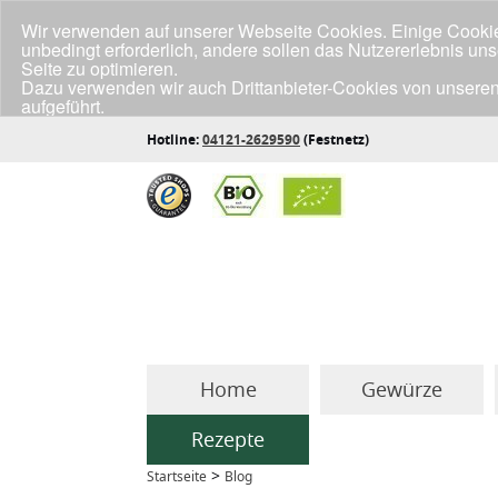
Wir verwenden auf unserer Webseite Cookies. Einige Cookies
unbedingt erforderlich, andere sollen das Nutzererlebnis un
Seite zu optimieren.
Dazu verwenden wir auch Drittanbieter-Cookies von unseren
aufgeführt.
Klicke unten auf "Annehmen", wenn du mit der Verwendung a
Hotline:
04121-2629590
(Festnetz)
Home
Gewürze
Rezepte
>
Startseite
Blog