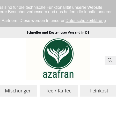
 sind für die technische Funktionalität unserer Website
serer Besucher verbessern und uns helfen, die Inhalte unserer
 Partnern. Diese werden in unserer
Datenschutzerklärung
ller Cookies einverstanden bist.
Schneller und Kostenloser Versand in DE
Mischungen
Tee / Kaffee
Feinkost