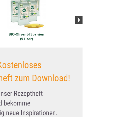
BIO-Olivenöl Spanien
(5 Liter)
Kostenloses
heft zum Download!
unser Rezeptheft
nd bekomme
g neue Inspirationen.