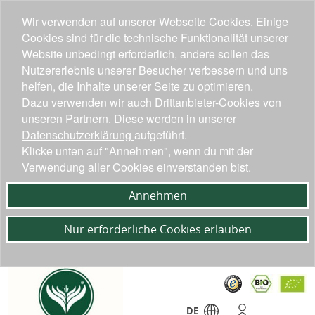
Wir verwenden auf unserer Webseite Cookies. Einige
Cookies sind für die technische Funktionalität unserer
Website unbedingt erforderlich, andere sollen das
Nutzererlebnis unserer Besucher verbessern und uns
helfen, die Inhalte unserer Seite zu optimieren.
Dazu verwenden wir auch Drittanbieter-Cookies von
unseren Partnern. Diese werden in unserer
Datenschutzerklärung
aufgeführt.
Klicke unten auf "Annehmen", wenn du mit der
Verwendung aller Cookies einverstanden bist.
Annehmen
Nur erforderliche Cookies erlauben
DE