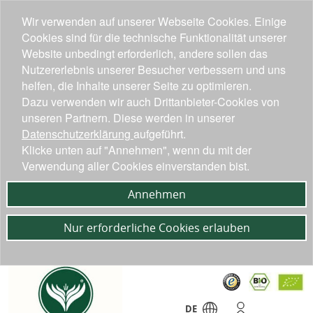
Wir verwenden auf unserer Webseite Cookies. Einige
Cookies sind für die technische Funktionalität unserer
Website unbedingt erforderlich, andere sollen das
Nutzererlebnis unserer Besucher verbessern und uns
helfen, die Inhalte unserer Seite zu optimieren.
Dazu verwenden wir auch Drittanbieter-Cookies von
unseren Partnern. Diese werden in unserer
Datenschutzerklärung
aufgeführt.
Klicke unten auf "Annehmen", wenn du mit der
Verwendung aller Cookies einverstanden bist.
Annehmen
Nur erforderliche Cookies erlauben
DE