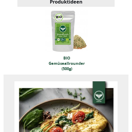
Produktideen
BIO
BIO
emüseallrounder
Gemüseallrounder
(500g)
(500g)
BIO
emüseallrounder