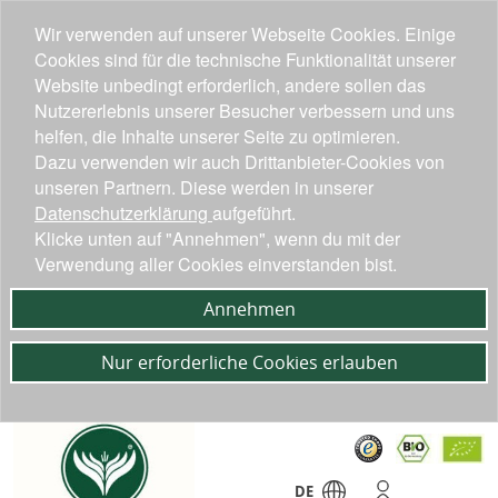
Wir verwenden auf unserer Webseite Cookies. Einige
Cookies sind für die technische Funktionalität unserer
Website unbedingt erforderlich, andere sollen das
Nutzererlebnis unserer Besucher verbessern und uns
helfen, die Inhalte unserer Seite zu optimieren.
Dazu verwenden wir auch Drittanbieter-Cookies von
unseren Partnern. Diese werden in unserer
Datenschutzerklärung
aufgeführt.
Klicke unten auf "Annehmen", wenn du mit der
Verwendung aller Cookies einverstanden bist.
Annehmen
Nur erforderliche Cookies erlauben
DE