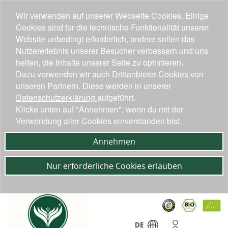
Wir verwenden auf unserer Webseite Cookies. Einige
Cookies sind für die technische Funktionalität unserer
Website unbedingt erforderlich, andere sollen das
Nutzererlebnis unserer Besucher verbessern und uns
helfen, die Inhalte unserer Seite zu optimieren.
Dazu verwenden wir auch Drittanbieter-Cookies von
unseren Partnern. Diese werden in unserer
Datenschutzerklärung
aufgeführt.
Klicke unten auf "Annehmen", wenn du mit der
Verwendung aller Cookies einverstanden bist.
Annehmen
Nur erforderliche Cookies erlauben
DE