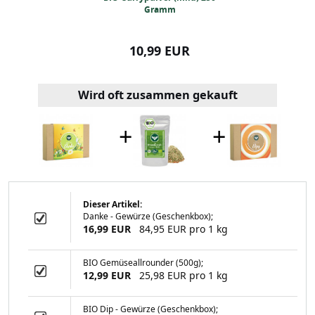
Gramm
99 EUR
10,99 EUR
9,99
Wird oft zusammen gekauft
+
+
Dieser Artikel:
Danke - Gewürze (Geschenkbox);
lver (mild) 250
16,99 EUR
84,95 EUR pro 1 kg
ramm
BIO Gemüseallrounder (500g);
12,99 EUR
25,98 EUR pro 1 kg
99 EUR
BIO Dip - Gewürze (Geschenkbox);