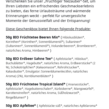
Verschenken Sie unser „Fruchtiger Teezauber“-Set, um
Ihren Liebsten ein erfrischendes Geschmackserlebnis
zu bieten, das ferne Urlaubsträume und wärmende
Erinnerungen weckt – perfekt für unvergessliche
Momente der Genussvielfalt und der Entspannung!
Diese Geschenkbox bietet Ihnen folgende Produkte:
50g BIO Früchtetee Beeren Mix*
(
Hibiskusblüten*,
Korinthen* (Korinthen*, Sonnenblumenöl*), Sultaninen*
(Sultaninen*, Sonnenblumenöl*), Holunderbeeren*, Brombeeren*,
)
natürliches Aroma, Himbeeren*
50g BIO Erdbeer Sahne Tee
* (
Apfelstücke*, Hibiskus*,
Buchublätter*, Hagebutte*, natürliches Aroma, Erdbeerstücke* (2
%), Schokotröpfchen* (Kakaomasse*, Rohrohrzucker*,
Kakaobutter*, Emulgator: Sonnenblumenlecithin, natürliches
)
Aroma) (2%), Kornblumenblüten*
50g BIO Früchtetee Tropical Island*
(
Ananasstücke*,
Apfelstücke*, Hagebuttenschalen*, Kürbiskerne*, Mangowürfel*,
Karottenstreifen*, natürliches Aroma, Süßholzwurzel*,
)
Ringelblumen*
50g BIO Apfeltee*
(
Apfelstücke süß*, natürliches Apfelaroma*