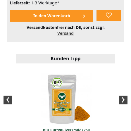
Lieferzeit:
1-3 Werktage*
Versandkostenfrei nach DE, sonst zzgl.
Versand
Kunden-Tipp
ebrühe (500g)
BIO Currypulver (mild) 250
Paprika (edels