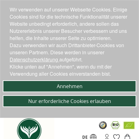
Wir verwenden auf unserer Webseite Cookies. Einige
Cookies sind für die technische Funktionalität unserer
Website unbedingt erforderlich, andere sollen das
Nutzererlebnis unserer Besucher verbessern und uns
helfen, die Inhalte unserer Seite zu optimieren.
Dazu verwenden wir auch Drittanbieter-Cookies von
unseren Partnern. Diese werden in unserer
Datenschutzerklärung
aufgeführt.
Klicke unten auf "Annehmen", wenn du mit der
Verwendung aller Cookies einverstanden bist.
Annehmen
Nur erforderliche Cookies erlauben
DE